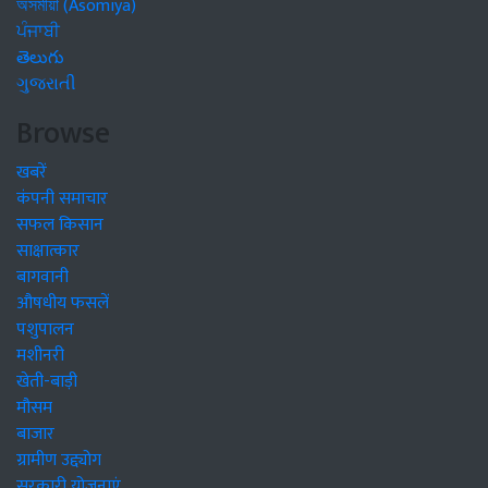
অসমীয়া (Asomiya)
ਪੰਜਾਬੀ
తెలుగు
ગુજરાતી
Browse
खबरें
कंपनी समाचार
सफल किसान
साक्षात्कार
बागवानी
औषधीय फसलें
पशुपालन
मशीनरी
खेती-बाड़ी
मौसम
बाजार
ग्रामीण उद्द्योग
सरकारी योजनाएं