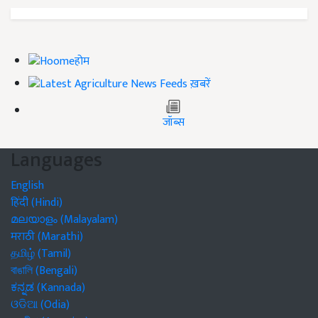
होम
ख़बरें
जॉब्स
Languages
English
हिंदी (Hindi)
മലയാളം (Malayalam)
मराठी (Marathi)
தமிழ் (Tamil)
বাঙালি (Bengali)
ಕನ್ನಡ (Kannada)
ଓଡିଆ (Odia)