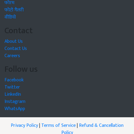
फोरम
फोटो गैलरी
वीडियो
Contact
About Us
Contact Us
Careers
Follow us
Facebook
Twitter
LinkedIn
Instagram
WhatsApp
Privacy Policy
|
Terms of Service
|
Refund & Cancellation
Policy