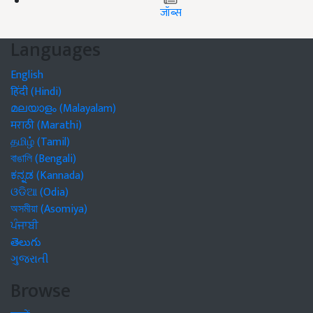
जॉब्स
Languages
English
हिंदी (Hindi)
മലയാളം (Malayalam)
मराठी (Marathi)
தமிழ் (Tamil)
বাঙালি (Bengali)
ಕನ್ನಡ (Kannada)
ଓଡିଆ (Odia)
অসমীয়া (Asomiya)
ਪੰਜਾਬੀ
తెలుగు
ગુજરાતી
Browse