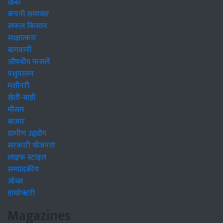
खबरें
कंपनी समाचार
सफल किसान
साक्षात्कार
बागवानी
औषधीय फसलें
पशुपालन
मशीनरी
खेती-बाड़ी
मौसम
बाजार
ग्रामीण उद्द्योग
सरकारी योजनाएं
लाइफ स्टाइल
सम्पादकीय
जॉब्स
डायरेक्टरी
Magazines