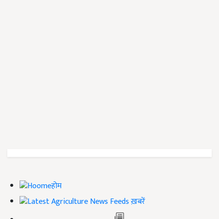
होम
ख़बरें