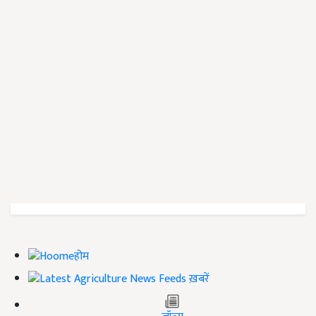
होम
ख़बरें