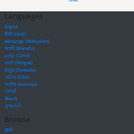
जॉब्स
Languages
English
हिंदी (Hindi)
മലയാളം (Malayalam)
मराठी (Marathi)
தமிழ் (Tamil)
বাঙালি (Bengali)
ಕನ್ನಡ (Kannada)
ଓଡିଆ (Odia)
অসমীয়া (Asomiya)
ਪੰਜਾਬੀ
తెలుగు
ગુજરાતી
Browse
खबरें