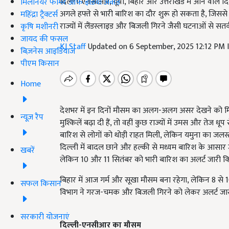
दिल्ली-एनसीआर, यूपी, बिहार और उत्तराखंड में आने वाले दि
मिलेनियर फार्मर ऑफ इंडिया अवॉर्ड
अगले हफ्ते से भारी बारिश का दौर शुरू हो सकता है, जिससे
महिंद्रा ट्रैक्टर्स
राज्यों में लैंडस्लाइड और बिजली गिरने जैसी घटनाओं से सतर
कृषि मशीनरी
जायद की फसल
KJ Staff
Updated on 6 September, 2025 12:12 PM
बिज़नेस आइडियाज
पीएम किसान
Home
देशभर में इन दिनों मौसम का अलग-अलग असर देखने को मिल रह
न्यूज़ रैप
मुश्किलें बढ़ा दी हैं, तो वहीं कुछ राज्यों में उमस और तेज 
बारिश से लोगों को थोड़ी राहत मिली, लेकिन यमुना का जलस्
दिल्ली में बादल छाने और हल्की से मध्यम बारिश के आसार जत
खबरें
लेकिन 10 और 11 सितंबर को भारी बारिश का अलर्ट जारी कि
बिहार में आज गर्म और सूखा मौसम बना रहेगा, लेकिन 8 से 10
सफल किसान
विभाग ने गरज-चमक और बिजली गिरने को लेकर अलर्ट जारी
सरकारी योजनाएं
दिल्ली-एनसीआर का मौसम