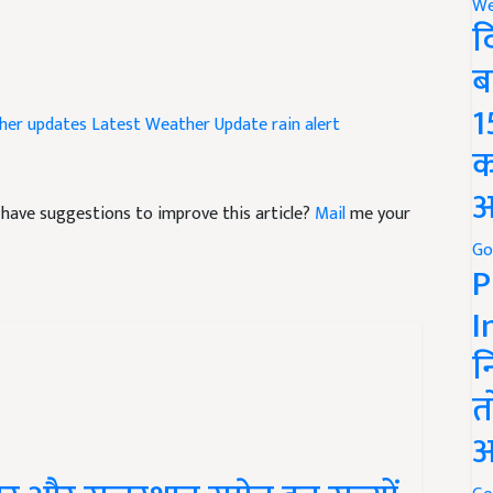
We
द
ब
ther updates
Latest Weather Update
rain alert
1
क
nd have suggestions to improve this article?
Mail
me your
अ
Go
P
I
न
त
अ
र और राजस्थान समेत इन राज्यों