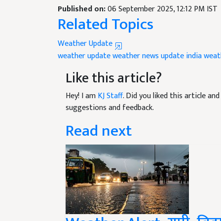
Related Topics
Weather Update
weather update
weather news update
india wea
Like this article?
Hey! I am
KJ Staff
. Did you liked this article a
suggestions and feedback.
Read next
Weather Alert: यूपी, बिहा