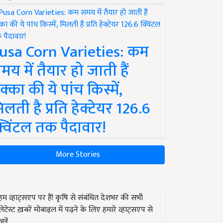
usa Corn Varieties: कम
मय में तैयार हो जाती हैं
क्का की ये पांच किस्में,
िलती है प्रति हेक्टेयर 126.6
्विंटल तक पैदावार!
More Stories
हम व्हाट्सएप पर हैं! कृषि से संबंधित देशभर की सभी
लेटेस्ट ख़बरें मोबाइल में पढ़ने के लिए हमारे व्हाट्सएप से
जुड़ें.