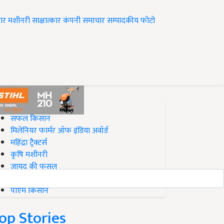
ार
मशीनरी
साक्षात्कार
कंपनी समाचार
सम्पादकीय
फोटो
op on Krishi Jagran
सफल किसान
मिलेनियर फार्मर ऑफ इंडिया अवॉर्ड
महिंद्रा ट्रैक्टर्स
कृषि मशीनरी
जायद की फसल
बिज़नेस आइडियाज
पीएम किसान
op Stories