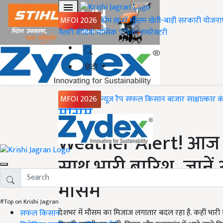
MFOI 2026
होम
ख़बरें
मौसम
खेती-बाड़ी
सरकारी योजना
गैलरी
वीडियो
मासिक पत्रिका
डायरेक्टरी
हिंदी
MFOI 2026
न्यूज़ रैप
सफल किसान
बाजार
साक्षात्कार
क
Home
मौसम
Weather Alert! आज इन 
साथ भारी बारिश, जानें 
मौसम
#Top on Krishi Jagran
देशभर में मौसम का मिजाज लगातार बदल रहा है. कहीं भारी ब
सफल किसान