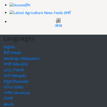
होम
ख़बरें
जॉब्स
Languages
English
हिंदी (Hindi)
മലയാളം (Malayalam)
मराठी (Marathi)
தமிழ் (Tamil)
বাঙালি (Bengali)
ಕನ್ನಡ (Kannada)
ଓଡିଆ (Odia)
অসমীয়া (Asomiya)
ਪੰਜਾਬੀ
తెలుగు