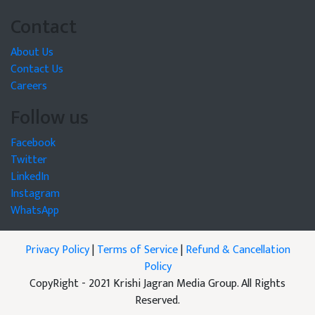
Contact
About Us
Contact Us
Careers
Follow us
Facebook
Twitter
LinkedIn
Instagram
WhatsApp
Privacy Policy
|
Terms of Service
|
Refund & Cancellation
Policy
CopyRight - 2021 Krishi Jagran Media Group. All Rights
Reserved.