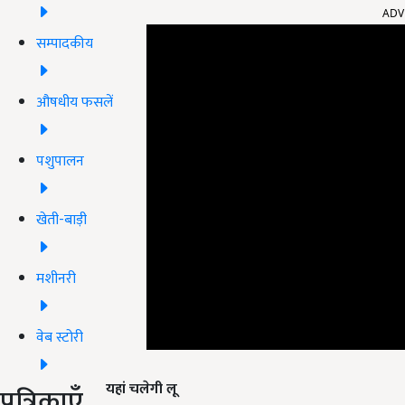
ADV
सम्पादकीय
औषधीय फसलें
पशुपालन
खेती-बाड़ी
मशीनरी
वेब स्टोरी
यहां चलेगी लू
पत्रिकाएँ