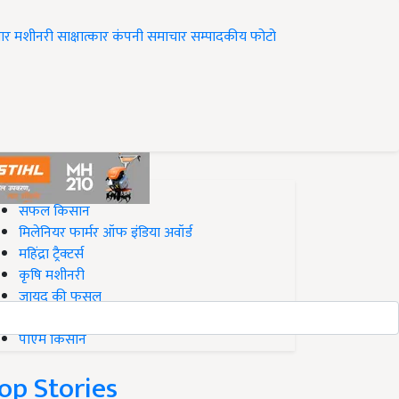
ार
मशीनरी
साक्षात्कार
कंपनी समाचार
सम्पादकीय
फोटो
op on Krishi Jagran
सफल किसान
मिलेनियर फार्मर ऑफ इंडिया अवॉर्ड
महिंद्रा ट्रैक्टर्स
कृषि मशीनरी
जायद की फसल
बिज़नेस आइडियाज
पीएम किसान
op Stories