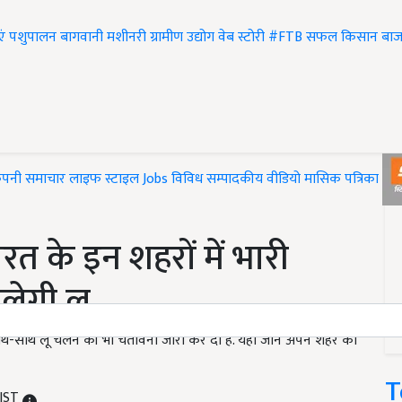
एं
पशुपालन
बागवानी
मशीनरी
ग्रामीण उद्योग
वेब स्टोरी
#FTB
सफल किसान
बाज
ंपनी समाचार
लाइफ स्टाइल
Jobs
विविध
सम्पादकीय
वीडियो
मासिक पत्रिका
#T
 के इन शहरों में भारी
लेगी लू
साथ-साथ लू चलने की भी चेतावनी जारी कर दी है. यहां जानें अपने शहर का
T
 IST