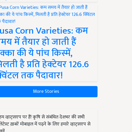
usa Corn Varieties: कम
मय में तैयार हो जाती हैं
क्का की ये पांच किस्में,
िलती है प्रति हेक्टेयर 126.6
्विंटल तक पैदावार!
More Stories
हम व्हाट्सएप पर हैं! कृषि से संबंधित देशभर की सभी
लेटेस्ट ख़बरें मोबाइल में पढ़ने के लिए हमारे व्हाट्सएप से
जुड़ें.