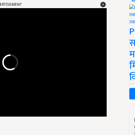
ERTISEMENT
P
स
म
म
क