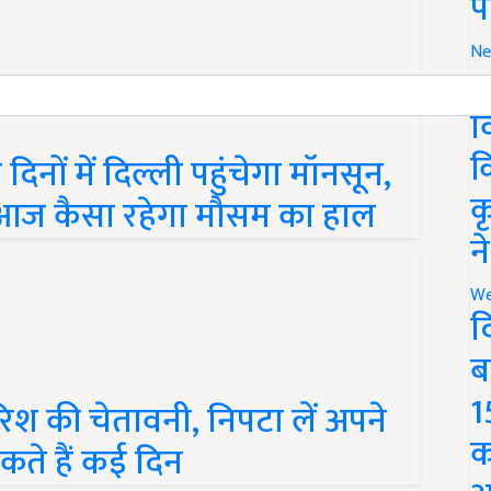
प
Ne
र
व
क
ों में दिल्ली पहुंचेगा मॉनसून,
क
में आज कैसा रहेगा मौसम का हाल
न
We
द
ब
1
श की चेतावनी, निपटा लें अपने
क
कते हैं कई दिन