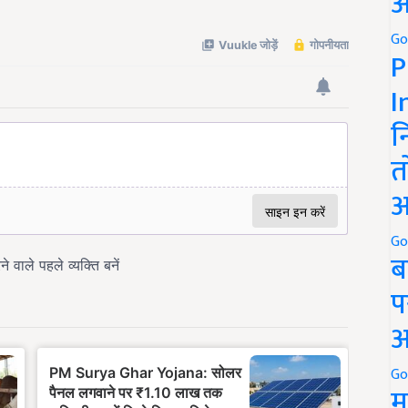
अ
Go
P
I
न
त
अ
Go
ब
प
अ
Go
म