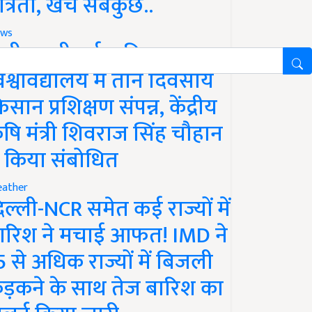
ात्रता, खर्च सबकुछ..
ws
ानी लक्ष्मीबाई कृषि
िश्वविद्यालय में तीन दिवसीय
िसान प्रशिक्षण संपन्न, केंद्रीय
ृषि मंत्री शिवराज सिंह चौहान
े किया संबोधित
ather
िल्ली-NCR समेत कई राज्यों में
ारिश ने मचाई आफत! IMD ने
5 से अधिक राज्यों में बिजली
ड़कने के साथ तेज बारिश का