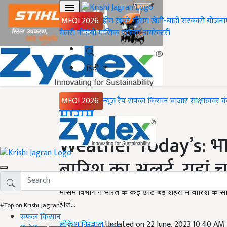
MFOI 2026
होम
ख़बरें
मौसम
खेती-बाड़ी
सरकारी योजना
गैलरी
वीडियो
मासिक पत्रिका
डायरेक्टरी
हिंदी
MFOI 2026
न्यूज़ रैप
सफल किसान
बाजार
साक्षात्कार
क
Home
मौसम
Weather Today’s: भारत
बारिश का अलर्ट, यहां च
मौसम विभाग ने भारत के कई छोटे-बड़े शहरों में बारिश के 
हाल...
#Top on Krishi Jagran
सफल किसान
लोकेश निरवाल
Updated on 22 June, 2023 10:40 AM