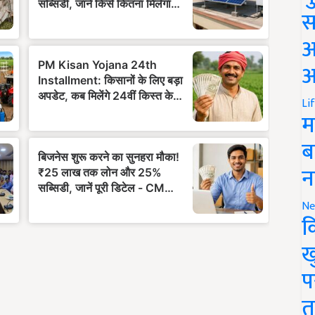
स
अ
आ
Li
म
ब
न
Ne
क
ख
प
त