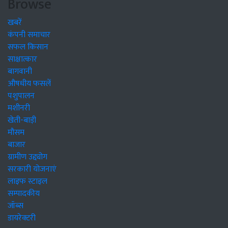
Browse
खबरें
कंपनी समाचार
सफल किसान
साक्षात्कार
बागवानी
औषधीय फसलें
पशुपालन
मशीनरी
खेती-बाड़ी
मौसम
बाजार
ग्रामीण उद्द्योग
सरकारी योजनाएं
लाइफ स्टाइल
सम्पादकीय
जॉब्स
डायरेक्टरी