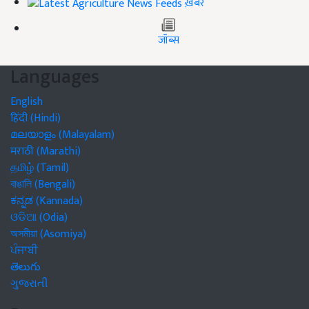
ख़बरें
जॉब्स
Languages
English
हिंदी (Hindi)
മലയാളം (Malayalam)
मराठी (Marathi)
தமிழ் (Tamil)
বাঙালি (Bengali)
ಕನ್ನಡ (Kannada)
ଓଡିଆ (Odia)
অসমীয়া (Asomiya)
ਪੰਜਾਬੀ
తెలుగు
ગુજરાતી