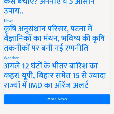
कैसे बचाएं? अपनाएं ये 5 आसान
उपाय..
News
कृषि अनुसंधान परिसर, पटना में
वैज्ञानिकों का मंथन, भविष्य की कृषि
तकनीकों पर बनी नई रणनीति
Weather
अगले 12 घंटों के भीतर बारिश का
कहर! यूपी, बिहार समेत 15 से ज्यादा
राज्यों में IMD का ऑरेंज अलर्ट
More News