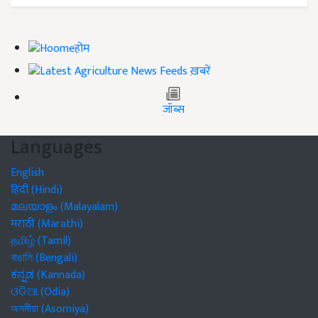
होम
ख़बरें
जॉब्स
Languages
English
हिंदी (Hindi)
മലയാളം (Malayalam)
मराठी (Marathi)
தமிழ் (Tamil)
বাঙালি (Bengali)
ಕನ್ನಡ (Kannada)
ଓଡିଆ (Odia)
অসমীয়া (Asomiya)