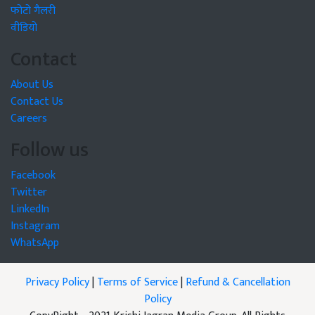
फोटो गैलरी
वीडियो
Contact
About Us
Contact Us
Careers
Follow us
Facebook
Twitter
LinkedIn
Instagram
WhatsApp
Privacy Policy
|
Terms of Service
|
Refund & Cancellation
Policy