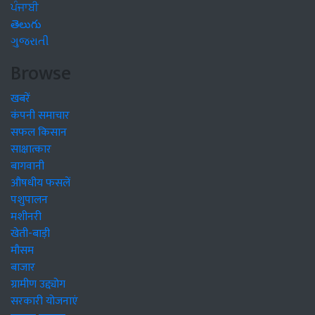
ਪੰਜਾਬੀ
తెలుగు
ગુજરાતી
Browse
खबरें
कंपनी समाचार
सफल किसान
साक्षात्कार
बागवानी
औषधीय फसलें
पशुपालन
मशीनरी
खेती-बाड़ी
मौसम
बाजार
ग्रामीण उद्द्योग
सरकारी योजनाएं