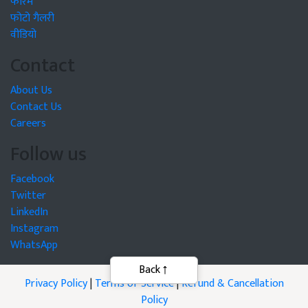
फोरम
फोटो गैलरी
वीडियो
Contact
About Us
Contact Us
Careers
Follow us
Facebook
Twitter
LinkedIn
Instagram
WhatsApp
Privacy Policy
|
Terms of Service
|
Refund & Cancellation
Policy