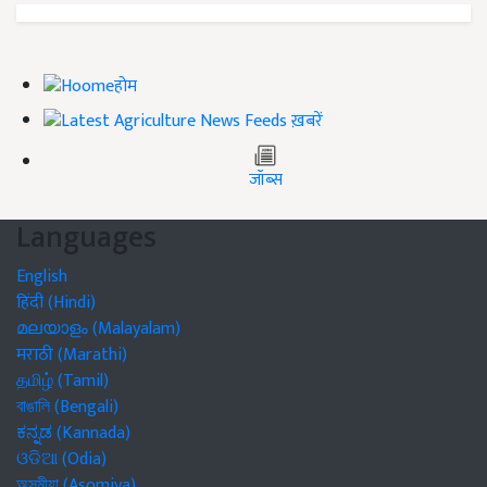
होम
ख़बरें
जॉब्स
Languages
English
हिंदी (Hindi)
മലയാളം (Malayalam)
मराठी (Marathi)
தமிழ் (Tamil)
বাঙালি (Bengali)
ಕನ್ನಡ (Kannada)
ଓଡିଆ (Odia)
অসমীয়া (Asomiya)