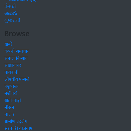
ਪੰਜਾਬੀ
తెలుగు
ગુજરાતી
Browse
खबरें
कंपनी समाचार
सफल किसान
साक्षात्कार
बागवानी
औषधीय फसलें
पशुपालन
मशीनरी
खेती-बाड़ी
मौसम
बाजार
ग्रामीण उद्द्योग
सरकारी योजनाएं