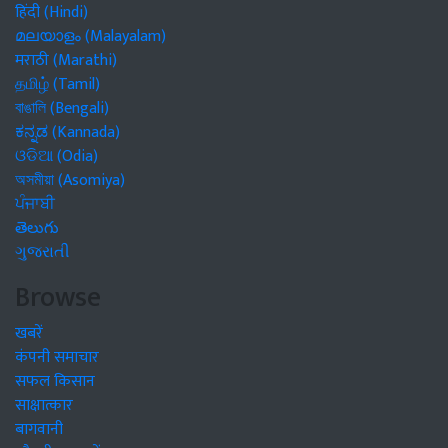
हिंदी (Hindi)
മലയാളം (Malayalam)
मराठी (Marathi)
தமிழ் (Tamil)
বাঙালি (Bengali)
ಕನ್ನಡ (Kannada)
ଓଡିଆ (Odia)
অসমীয়া (Asomiya)
ਪੰਜਾਬੀ
తెలుగు
ગુજરાતી
Browse
खबरें
कंपनी समाचार
सफल किसान
साक्षात्कार
बागवानी