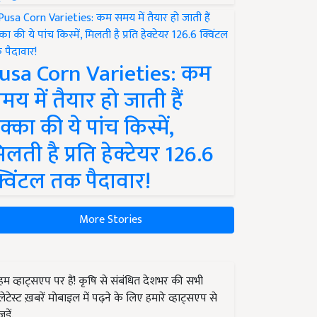
usa Corn Varieties: कम
मय में तैयार हो जाती हैं
क्का की ये पांच किस्में,
िलती है प्रति हेक्टेयर 126.6
्विंटल तक पैदावार!
More Stories
हम व्हाट्सएप पर हैं! कृषि से संबंधित देशभर की सभी
लेटेस्ट ख़बरें मोबाइल में पढ़ने के लिए हमारे व्हाट्सएप से
जुड़ें.