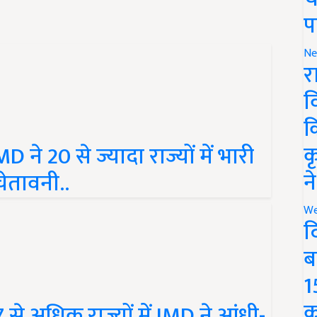
प
Ne
र
व
क
MD ने 20 से ज्यादा राज्यों में भारी
क
ेतावनी..
न
We
द
ब
1
 से अधिक राज्यों में IMD ने आंधी-
क