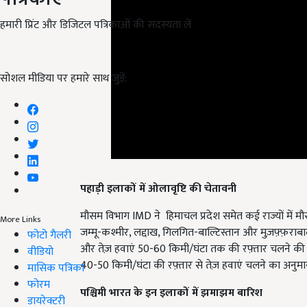
हमारी प्रिंट और डिजिटल पत्रिकाओं की सदस्यता लें
सोशल मीडिया पर हमारे साथ जुड़ें:
पहाड़ी इलाकों में ओलावृष्टि की चेतावनी
मौसम विभाग IMD ने हिमाचल प्रदेश समेत कई राज्यों में मौ
जम्मू-कश्मीर, लद्दाख, गिलगित-बाल्टिस्तान और मुज़फ़्फ़रा
More Links
और तेज़ हवाएं 50-60 किमी/घंटा तक की रफ़्तार चलने की संभ
फोटो गैलरी
40-50 किमी/घंटा की रफ़्तार से तेज़ हवाएं चलने का अनुमान
वीडियो
मासिक पत्रिका
पश्चिमी भारत के इन इलाकों में झमाझम बारिश
फोरम
डायरेक्टरी
पश्चिमी भारत में मौसम विभाग IMD ने अलर्ट जारी किया है. इस