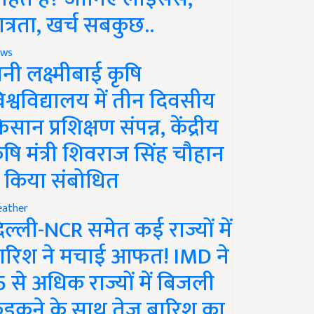
ात्रता, खर्च सबकुछ..
ws
ानी लक्ष्मीबाई कृषि
िश्वविद्यालय में तीन दिवसीय
िसान प्रशिक्षण संपन्न, केंद्रीय
ृषि मंत्री शिवराज सिंह चौहान
े किया संबोधित
ather
िल्ली-NCR समेत कई राज्यों में
ारिश ने मचाई आफत! IMD ने
5 से अधिक राज्यों में बिजली
ड़कने के साथ तेज बारिश का