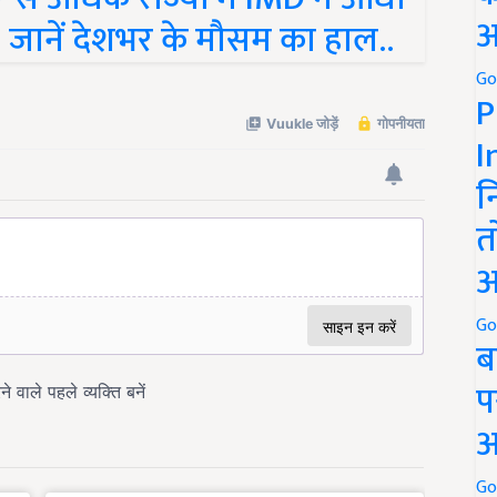
 जानें देशभर के मौसम का हाल..
अ
Go
P
I
न
त
अ
Go
ब
प
अ
Go