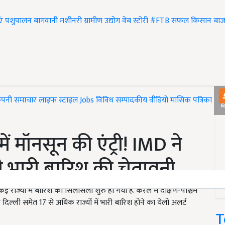
एं
पशुपालन
बागवानी
मशीनरी
ग्रामीण उद्योग
वेब स्टोरी
#FTB
सफल किसान
बाज
ंपनी समाचार
लाइफ स्टाइल
Jobs
विविध
सम्पादकीय
वीडियो
मासिक पत्रिका
#T
 मॉनसून की एंट्री! IMD ने
 दी भारी बारिश की चेतावनी
ाज्यों में बारिश का सिलसिला शुरु हो गया है. केरल में दक्षिण-पश्चिम
्ली समेत 17 से अधिक राज्यों में भारी बारिश होने का येलो अलर्ट
T