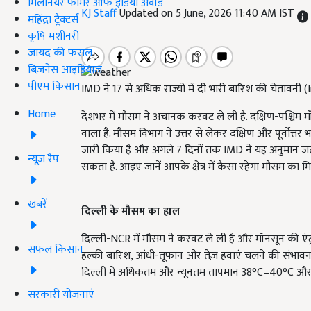
मिलेनियर फार्मर ऑफ इंडिया अवॉर्ड
KJ Staff
Updated on 5 June, 2026 11:40 AM IST
महिंद्रा ट्रैक्टर्स
कृषि मशीनरी
जायद की फसल
बिज़नेस आइडियाज
पीएम किसान
IMD ने 17 से अधिक राज्यों में दी भारी बारिश की चेताव
Home
देशभर में मौसम ने अचानक करवट ले ली है. दक्षिण-पश्चिम म
वाला है. मौसम विभाग ने उत्तर से लेकर दक्षिण और पूर्वोत्
जारी किया है और अगले 7 दिनों तक IMD ने यह अनुमान जत
न्यूज़ रैप
सकता है. आइए जानें आपके क्षेत्र में कैसा रहेगा मौसम का म
खबरें
दिल्ली के मौसम का हाल
दिल्ली-NCR में मौसम ने करवट ले ली है और मॉनसून की एंट्र
सफल किसान
हल्की बारिश, आंधी-तूफान और तेज़ हवाएं चलने की संभाव
दिल्ली में अधिकतम और न्यूनतम तापमान 38°C–40°C और 
सरकारी योजनाएं