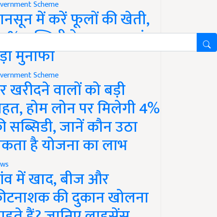
vernment Scheme
ानसून में करें फूलों की खेती,
0% सब्सिडी के साथ कमाएं
ड़ा मुनाफा
vernment Scheme
र खरीदने वालों को बड़ी
ाहत, होम लोन पर मिलेगी 4%
ी सब्सिडी, जानें कौन उठा
कता है योजना का लाभ
ws
ांव में खाद, बीज और
ीटनाशक की दुकान खोलना
ाहते हैं? जानिए लाइसेंस,