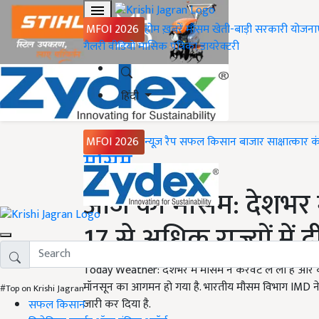
MFOI 2026
होम
ख़बरें
मौसम
खेती-बाड़ी
सरकारी योजना
गैलरी
वीडियो
मासिक पत्रिका
डायरेक्टरी
हिंदी
MFOI 2026
न्यूज़ रैप
सफल किसान
बाजार
साक्षात्कार
क
Home
मौसम
आज का मौसम: देशभर में
17 से अधिक राज्यों में
Today Weather: देशभर में मौसम ने करवट ले ली है और कई र
मॉनसून का आगमन हो गया है. भारतीय मौसम विभाग IMD ने दिल
#Top on Krishi Jagran
जारी कर दिया है.
सफल किसान