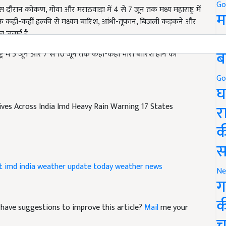
Go
 जून तक कहीं-कहीं हल्की से मध्यम बारिश, आंधी-तूफान, बिजली कड़कने और
म
ा जताई है.
5
ट्र में 5 जून और 7 से 10 जून तक कहीं-कहीं भारी बारिश होने की
ब
Go
घ
es Across India Imd Heavy Rain Warning 17 States
र
क
स
t
imd india weather update
today weather news
Ne
ग
nd have suggestions to improve this article?
Mail
me your
क
च