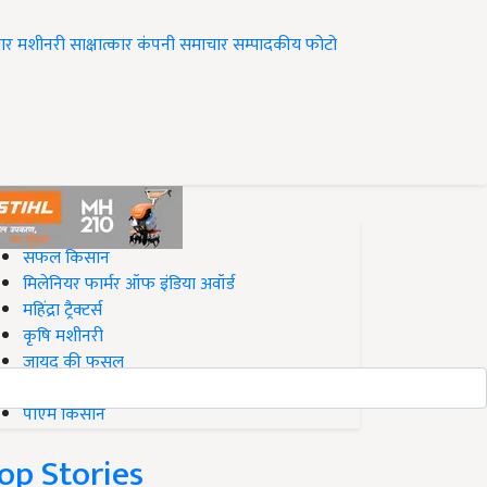
ार
मशीनरी
साक्षात्कार
कंपनी समाचार
सम्पादकीय
फोटो
op on Krishi Jagran
सफल किसान
मिलेनियर फार्मर ऑफ इंडिया अवॉर्ड
महिंद्रा ट्रैक्टर्स
कृषि मशीनरी
जायद की फसल
बिज़नेस आइडियाज
पीएम किसान
op Stories