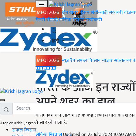
MFOI 2026
होम
ख़बरें
मौसम
खेती-बाड़ी
सरकारी योजना
गैलरी
वीडियो
मासिक पत्रिका
डायरेक्टरी
हिंदी
MFOI 2026
न्यूज़ रैप
सफल किसान
बाजार
साक्षात्कार
क
Home
मौसम
भारत के आज इन राज्यों म
अपने शहर का हाल
मौसम विभाग ने आज भारत के कई राज्यों में भारी बारिश होन
कैसा रहने वाला है.
#Top on Krishi Jagran
सफल किसान
लोकेश निरवाल
Updated on 22 July, 2023 10:50 AM 