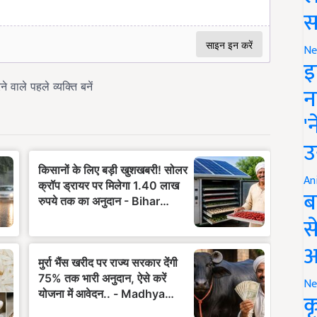
स
Ne
इ
न
'
उ
An
ब
स
आ
Ne
क