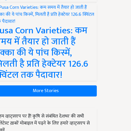
usa Corn Varieties: कम
मय में तैयार हो जाती हैं
क्का की ये पांच किस्में,
िलती है प्रति हेक्टेयर 126.6
्विंटल तक पैदावार!
More Stories
हम व्हाट्सएप पर हैं! कृषि से संबंधित देशभर की सभी
लेटेस्ट ख़बरें मोबाइल में पढ़ने के लिए हमारे व्हाट्सएप से
जुड़ें.