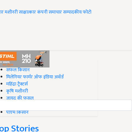
ार
मशीनरी
साक्षात्कार
कंपनी समाचार
सम्पादकीय
फोटो
op on Krishi Jagran
सफल किसान
मिलेनियर फार्मर ऑफ इंडिया अवॉर्ड
महिंद्रा ट्रैक्टर्स
कृषि मशीनरी
जायद की फसल
बिज़नेस आइडियाज
पीएम किसान
op Stories