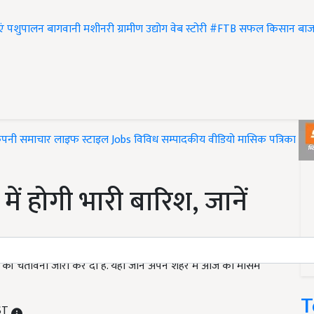
एं
पशुपालन
बागवानी
मशीनरी
ग्रामीण उद्योग
वेब स्टोरी
#FTB
सफल किसान
बाज
ंपनी समाचार
लाइफ स्टाइल
Jobs
विविध
सम्पादकीय
वीडियो
मासिक पत्रिका
#T
ें होगी भारी बारिश, जानें
े की चेतावनी जारी कर दी है. यहां जानें अपने शहर में आज का मौसम
T
IST