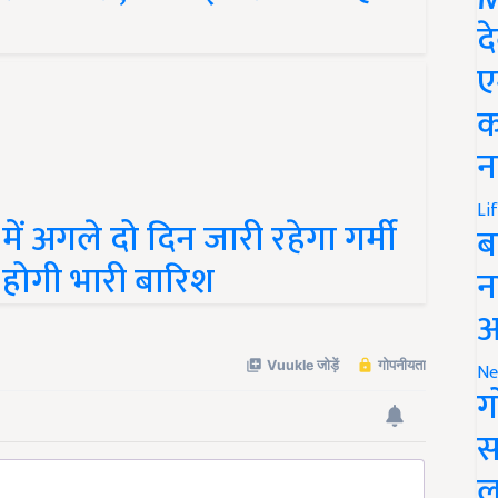
द
ए
क
न
Li
ं अगले दो दिन जारी रहेगा गर्मी
ब
ं होगी भारी बारिश
न
आ
Ne
ग
स
ल