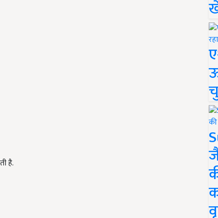
ख
ए
ऊ
च
S
ज
ी है.
क
क
वृ