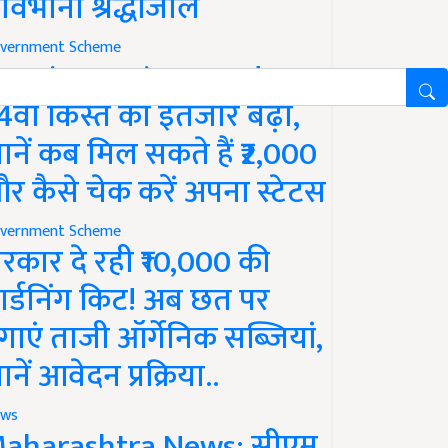
ावभीनी श्रद्धांजलि
vernment Scheme
M Kisan Yojana Update:
4वीं किस्त का इंतजार बढ़ा,
ानें कब मिल सकते हैं ₹2,000
र कैसे चेक करें अपना स्टेटस
vernment Scheme
रकार दे रही ₹10,000 की
ार्डनिंग किट! अब छत पर
गाएं ताजी ऑर्गेनिक सब्जियां,
ानें आवेदन प्रक्रिया..
ws
aharashtra News: सीएम