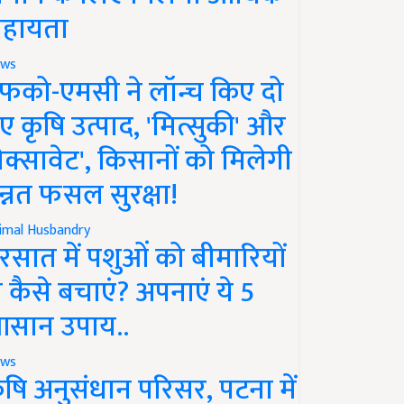
हायता
ws
फको-एमसी ने लॉन्च किए दो
ए कृषि उत्पाद, 'मित्सुकी' और
नेक्सावेट', किसानों को मिलेगी
न्नत फसल सुरक्षा!
imal Husbandry
रसात में पशुओं को बीमारियों
े कैसे बचाएं? अपनाएं ये 5
सान उपाय..
ws
ृषि अनुसंधान परिसर, पटना में