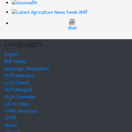
होम
ख़बरें
जॉब्स
Languages
English
हिंदी (Hindi)
മലയാളം (Malayalam)
मराठी (Marathi)
தமிழ் (Tamil)
বাঙালি (Bengali)
ಕನ್ನಡ (Kannada)
ଓଡିଆ (Odia)
অসমীয়া (Asomiya)
ਪੰਜਾਬੀ
తెలుగు