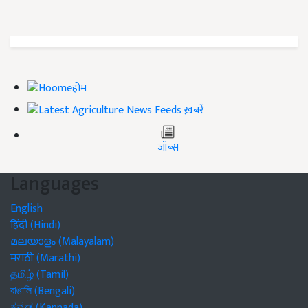
होम
ख़बरें
जॉब्स
Languages
English
हिंदी (Hindi)
മലയാളം (Malayalam)
मराठी (Marathi)
தமிழ் (Tamil)
বাঙালি (Bengali)
ಕನ್ನಡ (Kannada)