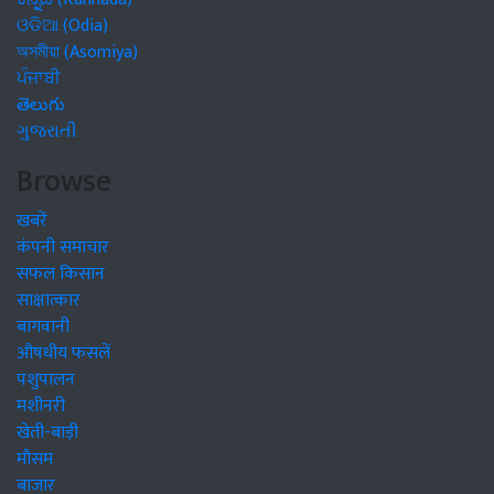
ଓଡିଆ (Odia)
অসমীয়া (Asomiya)
ਪੰਜਾਬੀ
తెలుగు
ગુજરાતી
Browse
खबरें
कंपनी समाचार
सफल किसान
साक्षात्कार
बागवानी
औषधीय फसलें
पशुपालन
मशीनरी
खेती-बाड़ी
मौसम
बाजार