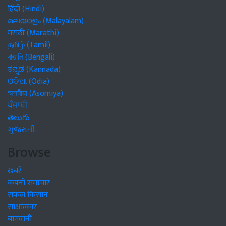
हिंदी (Hindi)
മലയാളം (Malayalam)
मराठी (Marathi)
தமிழ் (Tamil)
বাঙালি (Bengali)
ಕನ್ನಡ (Kannada)
ଓଡିଆ (Odia)
অসমীয়া (Asomiya)
ਪੰਜਾਬੀ
తెలుగు
ગુજરાતી
Browse
खबरें
कंपनी समाचार
सफल किसान
साक्षात्कार
बागवानी