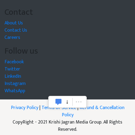
Contact
About Us
Contact Us
Careers
Follow us
Facebook
Twitter
LinkedIn
Instagram
WhatsApp
Privacy Policy
|
Terms of Service
|
Refund & Cancellation
Policy
CopyRight - 2021 Krishi Jagran Media Group. All Rights
Reserved.