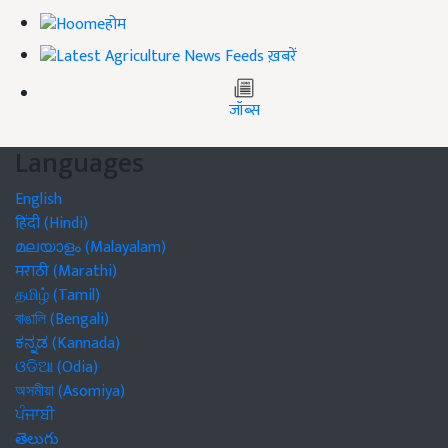
होम
ख़बरें
जॉब्स
Languages
English
हिंदी (Hindi)
മലയാളം (Malayalam)
मराठी (Marathi)
தமிழ் (Tamil)
বাঙালি (Bengali)
ಕನ್ನಡ (Kannada)
ଓଡିଆ (Odia)
অসমীয়া (Asomiya)
ਪੰਜਾਬੀ
తెలుగు