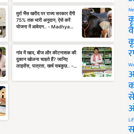
Ne
क
व
क
र
We
अ
क
स
ऑ
Li
स