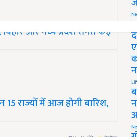
ज
Ne
M
ी, बिहार और मध्य प्रदेश समेत कई
द
ए
क
न
Li
ब
15 राज्यों में आज होगी बारिश,
न
आ
Ne
ग