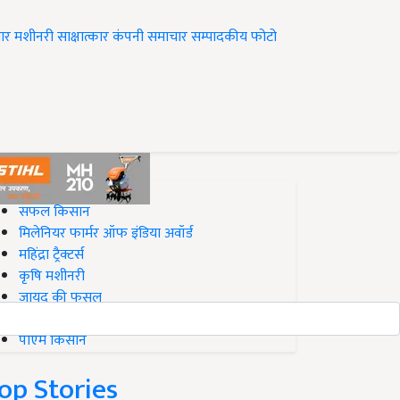
ार
मशीनरी
साक्षात्कार
कंपनी समाचार
सम्पादकीय
फोटो
op on Krishi Jagran
सफल किसान
मिलेनियर फार्मर ऑफ इंडिया अवॉर्ड
महिंद्रा ट्रैक्टर्स
कृषि मशीनरी
जायद की फसल
बिज़नेस आइडियाज
पीएम किसान
op Stories