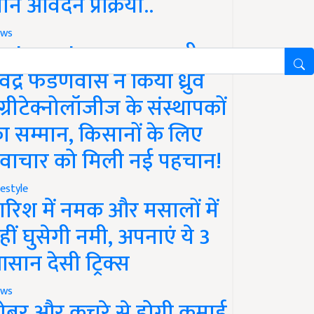
ानें आवेदन प्रक्रिया..
ws
aharashtra News: सीएम
ेवेंद्र फडणवीस ने किया ध्रुव
ग्रीटेक्नोलॉजीज के संस्थापकों
ा सम्मान, किसानों के लिए
वाचार को मिली नई पहचान!
festyle
ारिश में नमक और मसालों में
हीं घुसेगी नमी, अपनाएं ये 3
सान देसी ट्रिक्स
ws
ोबर और कचरे से होगी कमाई,