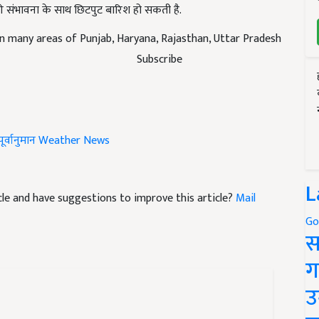
in many areas of Punjab, Haryana, Rajasthan, Uttar Pradesh
Subscribe
म पूर्वानुमान
Weather News
ticle and have suggestions to improve this article?
Mail
L
Go
स
ग
उ