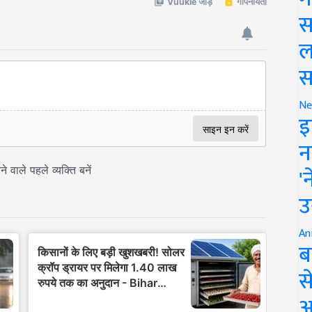
स
ल
स
Ne
इ
न
'
उ
An
ब
स
आ