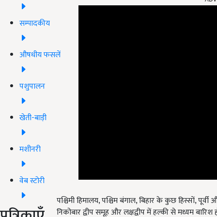
सम्पादकीय
औषधीय फसलें
पशुपालन
खेती-बाड़ी
मशीनरी
वेब स्टोरी
पश्चिमी हिमालय, पश्चिम बंगाल, बिहार के कुछ हिस्सों, पूर्वी और
निकोबार द्वीप समूह और लक्षद्वीप में हल्की से मध्यम बारिश ह
पत्रिकाएँ
दिल्ली एनसीआर के अलग-अलग हिस्सों में धूल भरी आंधी क