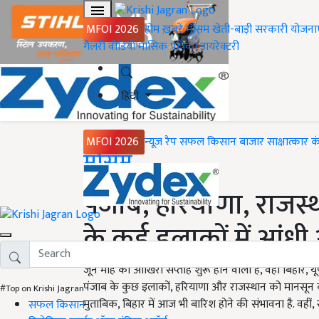
MFOI 2026
होम
ख़बरें
मौसम
खेती-बाड़ी
सरकारी योजना
गैलरी
वीडियो
मासिक पत्रिका
डायरेक्टरी
हिंदी
MFOI 2026
न्यूज़ रैप
सफल किसान
बाजार
साक्षात्कार
क
Home
मौसम
पंजाब, हरियाणा, राजस्थ
के कई इलाकों में आंध
जून माह का आखिरी सप्ताह शुरू होने वाला है, वहीं बिहार, 
पंजाब के कुछ इलाकों, हरियाणा और राजस्थान को मानसून
#Top on Krishi Jagran
मुताबिक, बिहार में आज भी बारिश होने की संभावना है. वहीं, र
सफल किसान