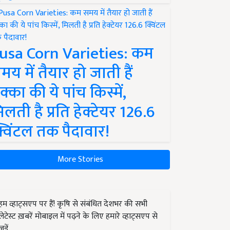
usa Corn Varieties: कम
मय में तैयार हो जाती हैं
क्का की ये पांच किस्में,
िलती है प्रति हेक्टेयर 126.6
्विंटल तक पैदावार!
More Stories
हम व्हाट्सएप पर हैं! कृषि से संबंधित देशभर की सभी
लेटेस्ट ख़बरें मोबाइल में पढ़ने के लिए हमारे व्हाट्सएप से
जुड़ें.