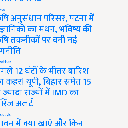
ws
ृषि अनुसंधान परिसर, पटना में
ैज्ञानिकों का मंथन, भविष्य की
ृषि तकनीकों पर बनी नई
णनीति
ather
गले 12 घंटों के भीतर बारिश
ा कहर! यूपी, बिहार समेत 15
े ज्यादा राज्यों में IMD का
रेंज अलर्ट
festyle
ावन में क्या खाएं और किन