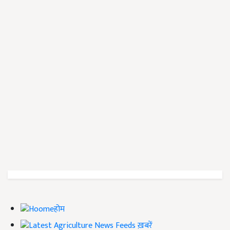
होम
ख़बरें