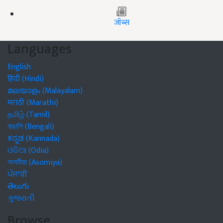
जॉब्स
Languages
English
हिंदी (Hindi)
മലയാളം (Malayalam)
मराठी (Marathi)
தமிழ் (Tamil)
বাঙালি (Bengali)
ಕನ್ನಡ (Kannada)
ଓଡିଆ (Odia)
অসমীয়া (Asomiya)
ਪੰਜਾਬੀ
తెలుగు
ગુજરાતી
Browse