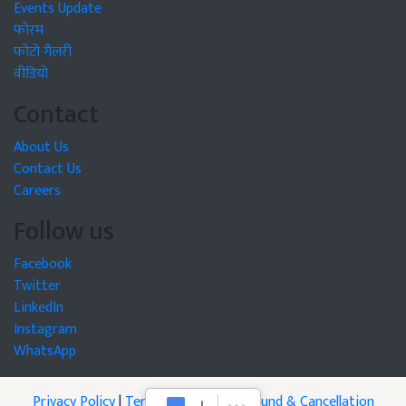
Events Update
फोरम
फोटो गैलरी
वीडियो
Contact
About Us
Contact Us
Careers
Follow us
Facebook
Twitter
LinkedIn
Instagram
WhatsApp
Privacy Policy
|
Terms of Service
|
Refund & Cancellation