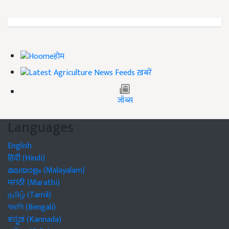
होम
ख़बरें
जॉब्स
Languages
English
हिंदी (Hindi)
മലയാളം (Malayalam)
मराठी (Marathi)
தமிழ் (Tamil)
বাঙালি (Bengali)
ಕನ್ನಡ (Kannada)