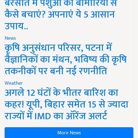
बरसात में पशुओं को बीमारियों से
कैसे बचाएं? अपनाएं ये 5 आसान
उपाय..
News
कृषि अनुसंधान परिसर, पटना में
वैज्ञानिकों का मंथन, भविष्य की कृषि
तकनीकों पर बनी नई रणनीति
Weather
अगले 12 घंटों के भीतर बारिश का
कहर! यूपी, बिहार समेत 15 से ज्यादा
राज्यों में IMD का ऑरेंज अलर्ट
More News