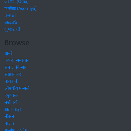
ଓଡିଆ (Odia)
অসমীয়া (Asomiya)
ਪੰਜਾਬੀ
తెలుగు
ગુજરાતી
Browse
खबरें
कंपनी समाचार
सफल किसान
साक्षात्कार
बागवानी
औषधीय फसलें
पशुपालन
मशीनरी
खेती-बाड़ी
मौसम
बाजार
ग्रामीण उद्द्योग