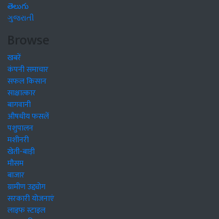
తెలుగు
ગુજરાતી
Browse
खबरें
कंपनी समाचार
सफल किसान
साक्षात्कार
बागवानी
औषधीय फसलें
पशुपालन
मशीनरी
खेती-बाड़ी
मौसम
बाजार
ग्रामीण उद्द्योग
सरकारी योजनाएं
लाइफ स्टाइल