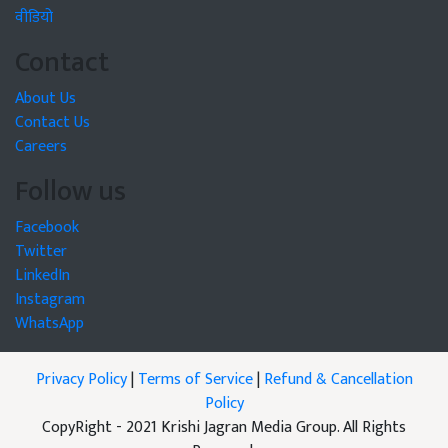
वीडियो
Contact
About Us
Contact Us
Careers
Follow us
Facebook
Twitter
LinkedIn
Instagram
WhatsApp
Privacy Policy
|
Terms of Service
|
Refund & Cancellation
Policy
CopyRight - 2021 Krishi Jagran Media Group. All Rights