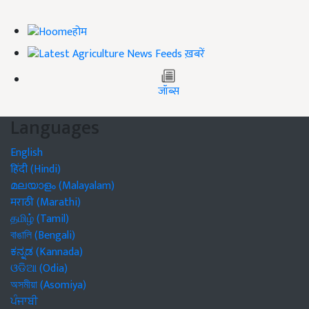
होम
ख़बरें
जॉब्स
Languages
English
हिंदी (Hindi)
മലയാളം (Malayalam)
मराठी (Marathi)
தமிழ் (Tamil)
বাঙালি (Bengali)
ಕನ್ನಡ (Kannada)
ଓଡିଆ (Odia)
অসমীয়া (Asomiya)
ਪੰਜਾਬੀ