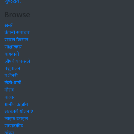
ગુજરાતી
Browse
खबरें
कंपनी समाचार
सफल किसान
साक्षात्कार
बागवानी
औषधीय फसलें
पशुपालन
मशीनरी
खेती-बाड़ी
मौसम
बाजार
ग्रामीण उद्द्योग
सरकारी योजनाएं
लाइफ स्टाइल
सम्पादकीय
जॉब्स