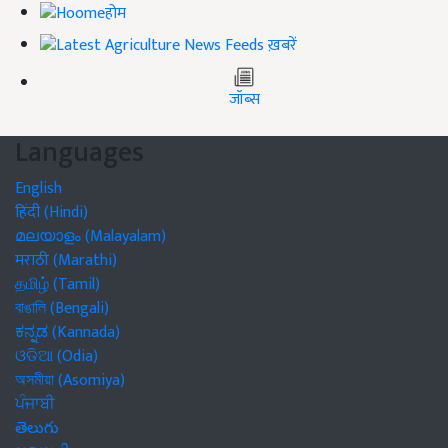
होम
ख़बरें
जॉब्स
Languages
English
हिंदी (Hindi)
മലയാളം (Malayalam)
मराठी (Marathi)
தமிழ் (Tamil)
বাঙালি (Bengali)
ಕನ್ನಡ (Kannada)
ଓଡିଆ (Odia)
অসমীয়া (Asomiya)
ਪੰਜਾਬੀ
తెలుగు