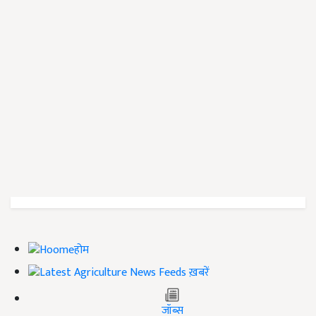
होम
ख़बरें
जॉब्स