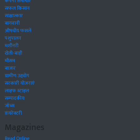
कंपनी समाचार
सफल किसान
साक्षात्कार
बागवानी
औषधीय फसलें
पशुपालन
मशीनरी
खेती-बाड़ी
मौसम
बाजार
ग्रामीण उद्द्योग
सरकारी योजनाएं
लाइफ स्टाइल
सम्पादकीय
जॉब्स
डायरेक्टरी
Magazines
Read Online