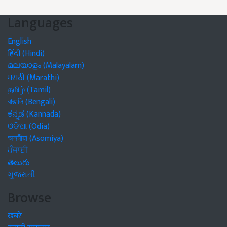
Languages
English
हिंदी (Hindi)
മലയാളം (Malayalam)
मराठी (Marathi)
தமிழ் (Tamil)
বাঙালি (Bengali)
ಕನ್ನಡ (Kannada)
ଓଡିଆ (Odia)
অসমীয়া (Asomiya)
ਪੰਜਾਬੀ
తెలుగు
ગુજરાતી
Browse
खबरें