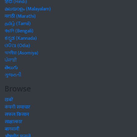
हिंदी (Hindi)
മലയാളം (Malayalam)
मराठी (Marathi)
தமிழ் (Tamil)
বাঙালি (Bengali)
ಕನ್ನಡ (Kannada)
ଓଡିଆ (Odia)
অসমীয়া (Asomiya)
ਪੰਜਾਬੀ
తెలుగు
ગુજરાતી
Browse
खबरें
कंपनी समाचार
सफल किसान
साक्षात्कार
बागवानी
औषधीय फसलें