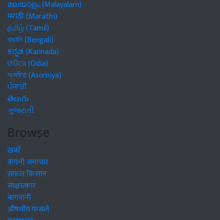
മലയാളം (Malayalam)
मराठी (Marathi)
தமிழ் (Tamil)
বাঙালি (Bengali)
ಕನ್ನಡ (Kannada)
ଓଡିଆ (Odia)
অসমীয়া (Asomiya)
ਪੰਜਾਬੀ
తెలుగు
ગુજરાતી
Browse
खबरें
कंपनी समाचार
सफल किसान
साक्षात्कार
बागवानी
औषधीय फसलें