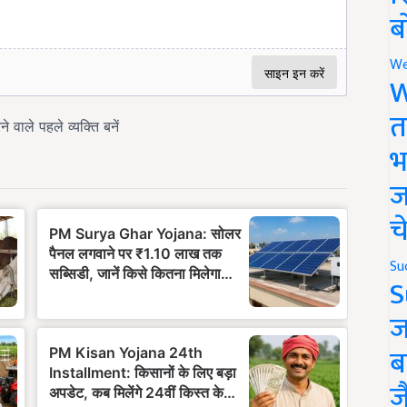
ब
We
W
त
भ
ज
च
Su
S
ज
ब
ज