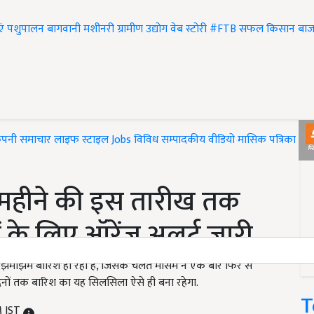
एं
पशुपालन
बागवानी
मशीनरी
ग्रामीण उद्योग
वेब स्टोरी
#FTB
सफल किसान
बाज
ंपनी समाचार
लाइफ स्टाइल
Jobs
विविध
सम्पादकीय
वीडियो
मासिक पत्रिका
#T
 महीने की इस तारीख तक
 के लिए ऑरेंज अलर्ट जारी
 से झमाझम बारिश हो रही है, जिसके चलते मौसम ने एक बार फिर से
िनों तक बारिश का यह सिलसिला ऐसे ही बना रहेगा.
T
M IST