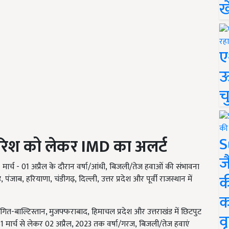
ख
ए
ऊ
च
S
ारिश को लेकर
IMD
का अलर्ट
ज
1
मार्च -
01
अप्रैल के दौरान वर्षा/आंधी
, बिजली/तेज हवाओं की संभावना
क
ड, पंजाब, हरियाणा, चंडीगढ़, दिल्ली, उत्तर प्रदेश और पूर्वी राजस्थान में
क
लगित-बाल्टिस्तान,
मुजफ्फराबाद
, हिमाचल प्रदेश और उत्तराखंड में छिटपुट
वृ
31
मार्च से लेकर
02
अप्रैल
, 2023
तक वर्षा/गरज
, बिजली/तेज हवाएं