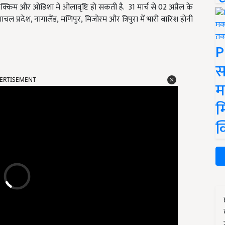
क्किम और ओडिशा में ओलावृष्टि हो सकती है.
31
मार्च से
02
अप्रैल के
चल प्रदेश
,
नागालैंड
, मणिपुर, मिजोरम और त्रिपुरा में भारी बारिश होनी
P
स
ERTISEMENT
म
म
क