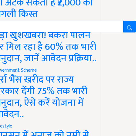
ो अटक सकती है ₹2,000 की
गली किस्त
vernment Scheme
ड़ी खुशखबरी! बकरी पालन
र मिल रहा है 60% तक भारी
नुदान, जानें आवेदन प्रक्रिया..
vernment Scheme
ुर्रा भैंस खरीद पर राज्य
रकार देंगी 75% तक भारी
नुदान, ऐसे करें योजना में
वेदन..
festyle
ानसून में अनाज को नमी से