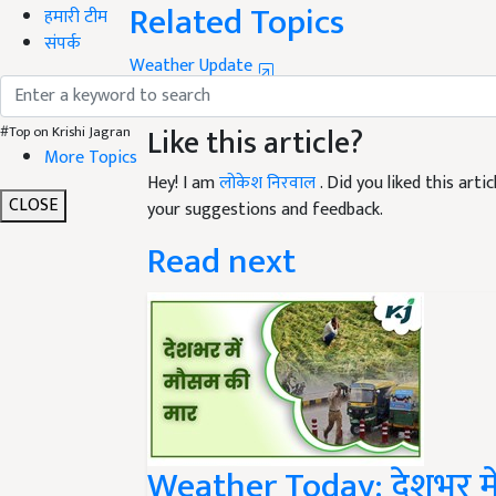
हमारी टीम
Weather Update
संपर्क
Weather Update
Orange alert
rain in april
ऑरेंज अ
Like this article?
#Top on Krishi Jagran
Hey! I am
लोकेश निरवाल
. Did you liked this art
More Topics
your suggestions and feedback.
CLOSE
Read next
Weather Today: देशभर में