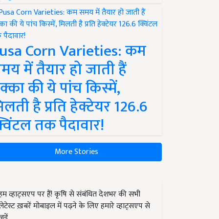
usa Corn Varieties: कम
मय में तैयार हो जाती हैं
क्का की ये पांच किस्में,
िलती है प्रति हेक्टेयर 126.6
्विंटल तक पैदावार!
More Stories
हम व्हाट्सएप पर हैं! कृषि से संबंधित देशभर की सभी
लेटेस्ट ख़बरें मोबाइल में पढ़ने के लिए हमारे व्हाट्सएप से
जुड़ें.