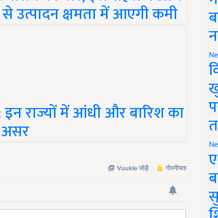
से उत्पादन क्षमता में आएगी कमी
ब
न
Ne
क
ख
 राज्यों में आंधी और बारिश का
प
ा असर
त
Ne
ए
ब
सु
श