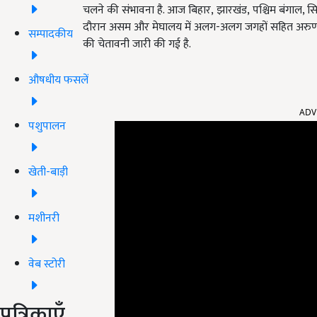
चलने की संभावना है. आज बिहार, झारखंड, पश्चिम बंगाल,
सि
दौरान असम और मेघालय में अलग-अलग जगहों सहित अरुणा
सम्पादकीय
की चेतावनी जारी की गई है.
औषधीय फसलें
ADV
पशुपालन
खेती-बाड़ी
मशीनरी
वेब स्टोरी
पत्रिकाएँ