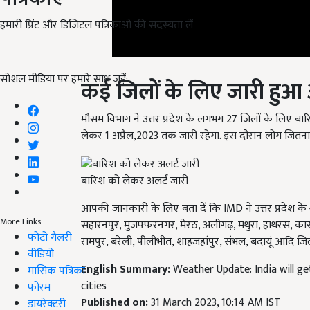
हमारी प्रिंट और डिजिटल पत्रिकाओं की सदस्यता लें
कई जिलों के लिए जारी हुआ 
सोशल मीडिया पर हमारे साथ जुड़ें:
मौसम विभाग ने उत्तर प्रदेश के लगभग 27
जिलों के लिए बा
लेकर
1
अप्रैल
,2023
तक जारी रहेगा. इस दौरान लोग जितना 
बारिश को लेकर अलर्ट जारी
आपकी जानकारी के लिए बता दें कि IMD ने उत्तर प्रदेश के श
सहारनपुर, मुजफ्फरनगर, मेरठ, अलीगढ़, मथुरा, हाथरस, कास
More Links
रामपुर, बरेली, पीलीभीत, शाहजहांपुर, संभल, बदायूं आदि जिल
फोटो गैलरी
English Summary:
Weather Update: India will ge
वीडियो
cities
मासिक पत्रिका
Published on:
31 March 2023, 10:14 AM IST
फोरम
Related Topics
डायरेक्टरी