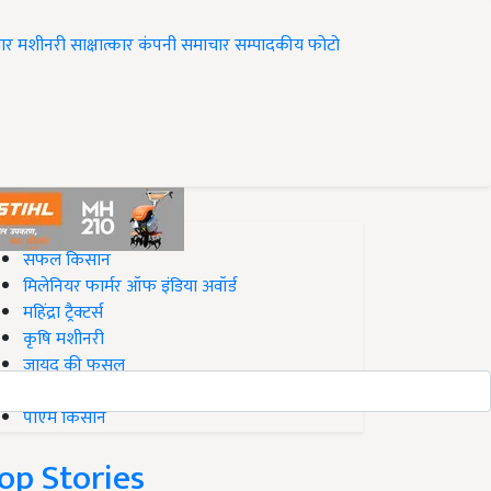
ार
मशीनरी
साक्षात्कार
कंपनी समाचार
सम्पादकीय
फोटो
op on Krishi Jagran
सफल किसान
मिलेनियर फार्मर ऑफ इंडिया अवॉर्ड
महिंद्रा ट्रैक्टर्स
कृषि मशीनरी
जायद की फसल
बिज़नेस आइडियाज
पीएम किसान
op Stories