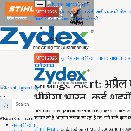
MFOI 2026
होम
ख़बरें
मौसम
खेती-बाड़ी
सरकारी योजना
गैलरी
वीडियो
मासिक पत्रिका
डायरेक्टरी
हिंदी
MFOI 2026
न्यूज़ रैप
सफल किसान
बाजार
साक्षात्कार
क
Home
मौसम
Orange Alert: अप्रैल
भीगेगा भारत, कई शहरों
मौसम विभाग के मुताबिक, भारत के विभिन्न हिस्सों में कल
करवट ली है. अनुमान लगाया जा रहा है कि आने वाले कुछ द
#Top on Krishi Jagran
सफल किसान
लोकेश निरवाल
Updated on 31 March, 2023 10:14 A