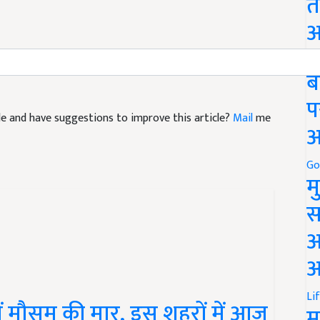
त
अ
लर्ट
Go
ब
icle and have suggestions to improve this article?
Mail
me
प
अ
Go
म
स
अ
आ
 मौसम की मार, इस शहरों में आज
Li
म