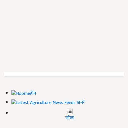
होम
ख़बरें
जॉब्स