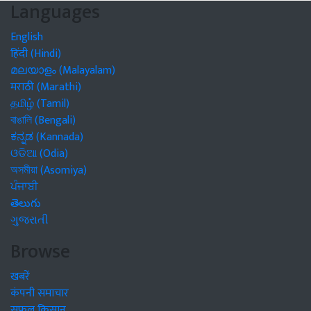
Languages
English
हिंदी (Hindi)
മലയാളം (Malayalam)
मराठी (Marathi)
தமிழ் (Tamil)
বাঙালি (Bengali)
ಕನ್ನಡ (Kannada)
ଓଡିଆ (Odia)
অসমীয়া (Asomiya)
ਪੰਜਾਬੀ
తెలుగు
ગુજરાતી
Browse
खबरें
कंपनी समाचार
सफल किसान