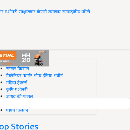
ार
मशीनरी
साक्षात्कार
कंपनी समाचार
सम्पादकीय
फोटो
op on Krishi Jagran
सफल किसान
मिलेनियर फार्मर ऑफ इंडिया अवॉर्ड
महिंद्रा ट्रैक्टर्स
कृषि मशीनरी
जायद की फसल
बिज़नेस आइडियाज
पीएम किसान
op Stories