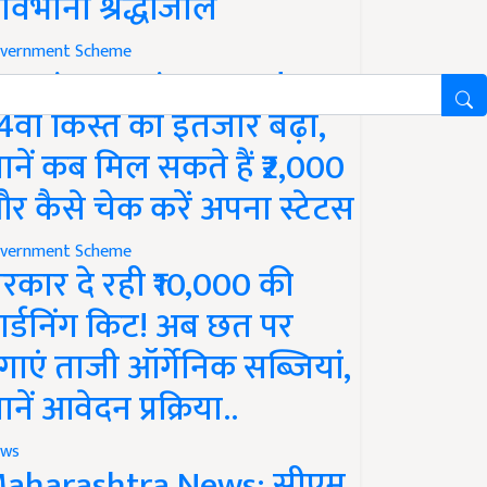
ावभीनी श्रद्धांजलि
vernment Scheme
M Kisan Yojana Update:
4वीं किस्त का इंतजार बढ़ा,
ानें कब मिल सकते हैं ₹2,000
र कैसे चेक करें अपना स्टेटस
vernment Scheme
रकार दे रही ₹10,000 की
ार्डनिंग किट! अब छत पर
गाएं ताजी ऑर्गेनिक सब्जियां,
ानें आवेदन प्रक्रिया..
ws
aharashtra News: सीएम