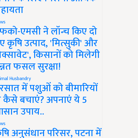
हायता
ws
फको-एमसी ने लॉन्च किए दो
ए कृषि उत्पाद, 'मित्सुकी' और
नेक्सावेट', किसानों को मिलेगी
न्नत फसल सुरक्षा!
imal Husbandry
रसात में पशुओं को बीमारियों
े कैसे बचाएं? अपनाएं ये 5
सान उपाय..
ws
ृषि अनुसंधान परिसर, पटना में