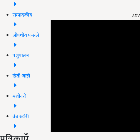
ADV
सम्पादकीय
औषधीय फसलें
पशुपालन
खेती-बाड़ी
मशीनरी
वेब स्टोरी
पत्रिकाएँ
इन राज्यों में अगले तीन दिनों घना
कोहरा छाए रहने की स