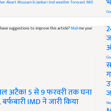
भ
Go
P
nd have suggestions to improve this article?
Mail
me your
2
ज
औ
Go
स
ग
उ
डबल अटैक! 5 से 9 फरवरी तक घना
ज
श, बर्फबारी IMD ने जारी किया
Ne
M