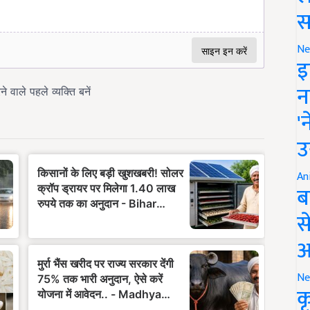
स
Ne
इ
न
'
उ
An
ब
स
आ
Ne
क