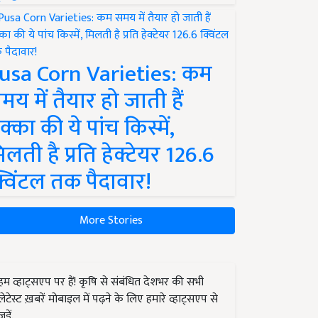
usa Corn Varieties: कम
मय में तैयार हो जाती हैं
क्का की ये पांच किस्में,
िलती है प्रति हेक्टेयर 126.6
्विंटल तक पैदावार!
More Stories
हम व्हाट्सएप पर हैं! कृषि से संबंधित देशभर की सभी
लेटेस्ट ख़बरें मोबाइल में पढ़ने के लिए हमारे व्हाट्सएप से
जुड़ें.