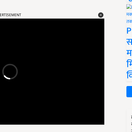
ERTISEMENT
P
स
म
म
क
ंभावना