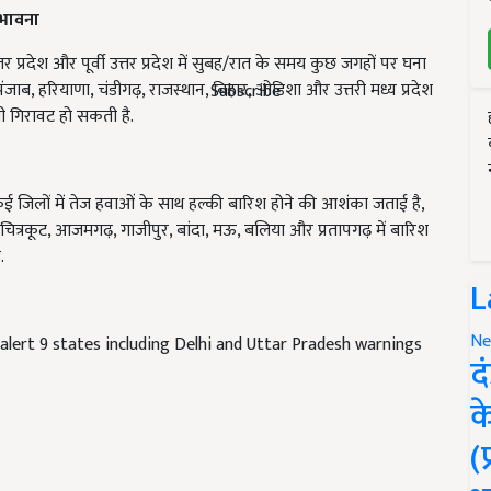
्रदेश और पूर्वी उत्तर प्रदेश में सुबह/रात के समय कुछ जगहों पर घना
जाब, हरियाणा, चंडीगढ़, राजस्थान, बिहार, ओडिशा और उत्तरी मध्य प्रदेश
भी गिरावट हो सकती है.
Subscribe
 कई जिलों में तेज हवाओं के साथ हल्की बारिश होने की आशंका जताई है,
, चित्रकूट, आजमगढ़, गाजीपुर, बांदा, मऊ, बलिया और प्रतापगढ़ में बारिश
.
L
alert 9 states including Delhi and Uttar Pradesh warnings
Ne
द
क
(
er Aleart
Mousam ki Jankari
imd weather forecast
IMD