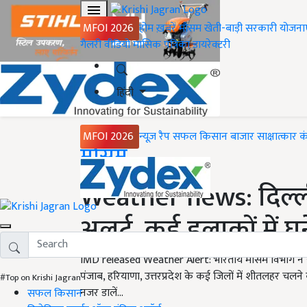
MFOI 2026
होम
ख़बरें
मौसम
खेती-बाड़ी
सरकारी योजना
गैलरी
वीडियो
मासिक पत्रिका
डायरेक्टरी
हिंदी
MFOI 2026
न्यूज़ रैप
सफल किसान
बाजार
साक्षात्कार
क
Home
मौसम
Weather news: दिल्ली-य
अलर्ट, कई इलाकों में घ
IMD released Weather Alert: भारतीय मौसम विभाग ने यूपी,
पंजाब, हरियाणा, उत्तरप्रदेश के कई जिलों में शीतलहर चल
#Top on Krishi Jagran
नजर डालें...
सफल किसान