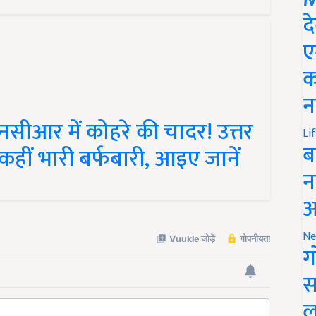
द
ए
क
न
ीआर में कोहरे की चादर! उत्तर
हीं भारी बर्फबारी, आइए जानें
Li
ब
न
आ
Ne
ग
स
ल