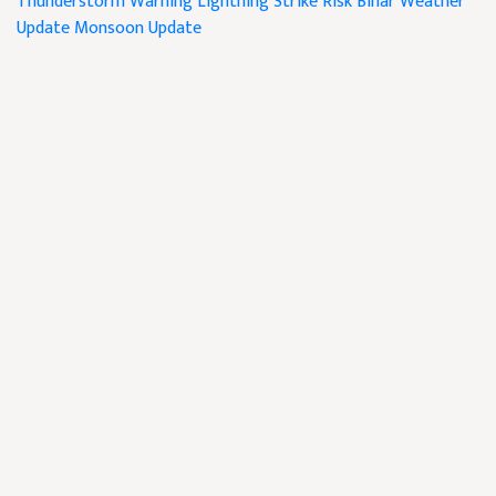
Thunderstorm Warning
Lightning Strike Risk
Bihar Weather
Update
Monsoon Update