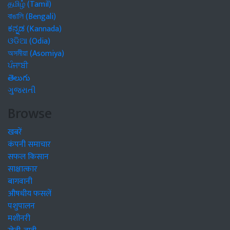
தமிழ் (Tamil)
বাঙালি (Bengali)
ಕನ್ನಡ (Kannada)
ଓଡିଆ (Odia)
অসমীয়া (Asomiya)
ਪੰਜਾਬੀ
తెలుగు
ગુજરાતી
Browse
खबरें
कंपनी समाचार
सफल किसान
साक्षात्कार
बागवानी
औषधीय फसलें
पशुपालन
मशीनरी