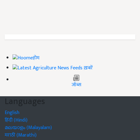
होम
ख़बरें
जॉब्स
Languages
English
हिंदी (Hindi)
മലയാളം (Malayalam)
मराठी (Marathi)