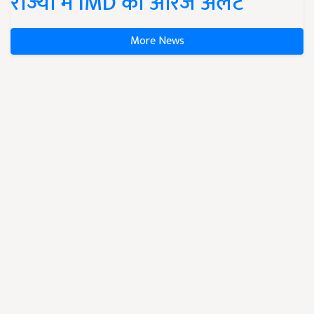
राज्यों में IMD का ऑरेंज अलर्ट
More News