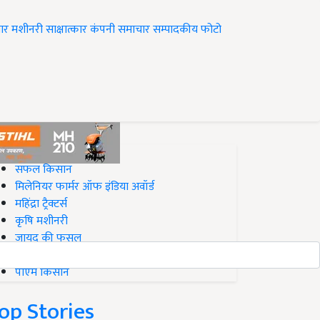
ार
मशीनरी
साक्षात्कार
कंपनी समाचार
सम्पादकीय
फोटो
op on Krishi Jagran
सफल किसान
मिलेनियर फार्मर ऑफ इंडिया अवॉर्ड
महिंद्रा ट्रैक्टर्स
कृषि मशीनरी
जायद की फसल
बिज़नेस आइडियाज
पीएम किसान
op Stories