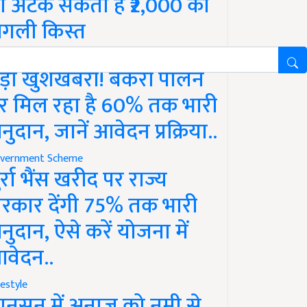
ो अटक सकती है ₹2,000 की
गली किस्त
vernment Scheme
ड़ी खुशखबरी! बकरी पालन
र मिल रहा है 60% तक भारी
नुदान, जानें आवेदन प्रक्रिया..
vernment Scheme
ुर्रा भैंस खरीद पर राज्य
रकार देंगी 75% तक भारी
नुदान, ऐसे करें योजना में
वेदन..
festyle
ानसून में अनाज को नमी से