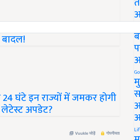
त
अ
ज्यों में भारी बारिश का अलर्ट,
Go
े बादल!
ब
प
अ
Go
म
 घंटे इन राज्यों में जमकर होगी
स
 लेटेस्ट अपडेट?
अ
आ
Li
म