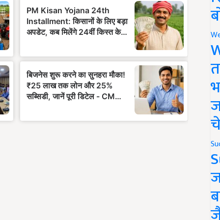
ब
We
W
त
भ
ज
च
Su
S
ज
ब
ज