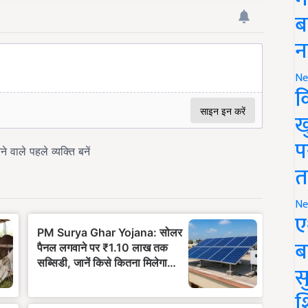
ब
न
Ne
क
ख
प
त
Ne
ए
ब
सु
श