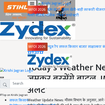
MFOI 2026
होम
ख़बरें
मौसम
खेती-बाड़ी
सरकारी योजना
गैलरी
वीडियो
मासिक पत्रिका
डायरेक्टरी
हिंदी
MFOI 2026
न्यूज़ रैप
सफल किसान
बाजार
साक्षात्कार
क
Home
मौसम
Today’s Weather New
जमकर बरसेंगे बादल, I
अलर्ट’
#Top on Krishi Jagran
Weather Update News: मौसम विभाग के अनुसार, आने वाल
सफल किसान