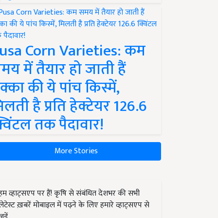
usa Corn Varieties: कम
मय में तैयार हो जाती हैं
क्का की ये पांच किस्में,
िलती है प्रति हेक्टेयर 126.6
्विंटल तक पैदावार!
More Stories
हम व्हाट्सएप पर हैं! कृषि से संबंधित देशभर की सभी
लेटेस्ट ख़बरें मोबाइल में पढ़ने के लिए हमारे व्हाट्सएप से
जुड़ें.