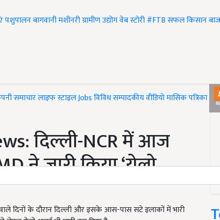
एं
पशुपालन
बागवानी
मशीनरी
ग्रामीण उद्योग
वेब स्टोरी
#FTB
सफल किसान
बाज
ंपनी समाचार
लाइफ स्टाइल
Jobs
विविध
सम्पादकीय
वीडियो
मासिक पत्रिका
#T
s: दिल्ली-NCR में आज
MD ने जारी किया ‘येलो
T
े दिनों के दौरान दिल्ली और इसके आस-पास सटे इलाकों में भारी