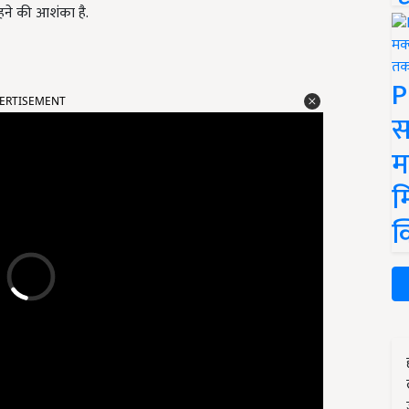
हने की आशंका है.
P
ERTISEMENT
स
म
म
क