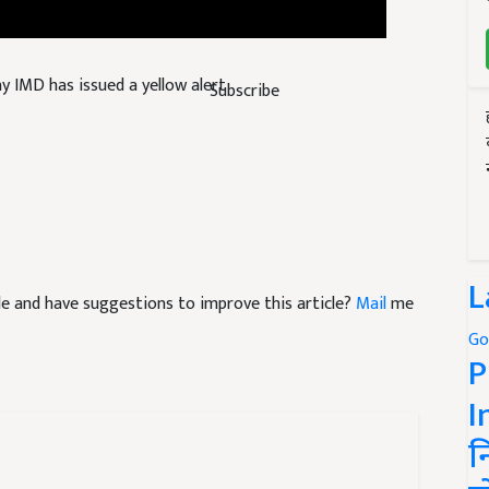
y IMD has issued a yellow alert
Subscribe
icle and have suggestions to improve this article?
Mail
me
L
Go
P
I
न