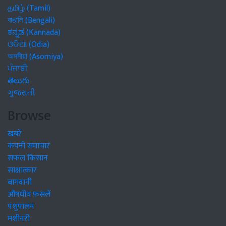
தமிழ் (Tamil)
বাঙালি (Bengali)
ಕನ್ನಡ (Kannada)
ଓଡିଆ (Odia)
অসমীয়া (Asomiya)
ਪੰਜਾਬੀ
తెలుగు
ગુજરાતી
Browse
खबरें
कंपनी समाचार
सफल किसान
साक्षात्कार
बागवानी
औषधीय फसलें
पशुपालन
मशीनरी