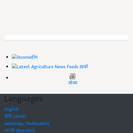
होम
ख़बरें
जॉब्स
Languages
English
हिंदी (Hindi)
മലയാളം (Malayalam)
मराठी (Marathi)