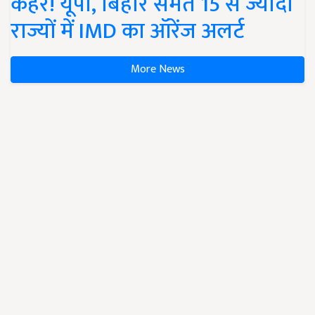
कहर! यूपी, बिहार समेत 15 से ज्यादा
राज्यों में IMD का ऑरेंज अलर्ट
More News