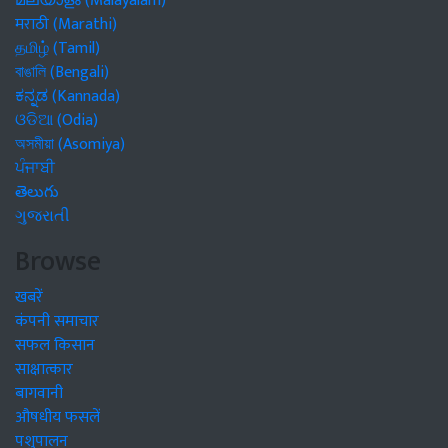
മലയാളം (Malayalam)
मराठी (Marathi)
தமிழ் (Tamil)
বাঙালি (Bengali)
ಕನ್ನಡ (Kannada)
ଓଡିଆ (Odia)
অসমীয়া (Asomiya)
ਪੰਜਾਬੀ
తెలుగు
ગુજરાતી
Browse
खबरें
कंपनी समाचार
सफल किसान
साक्षात्कार
बागवानी
औषधीय फसलें
पशुपालन