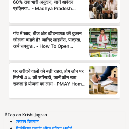
#Top on Krishi Jagran
सफल किसान
मिलेनियर फार्मर ऑफ इंडिया अवॉर्ड