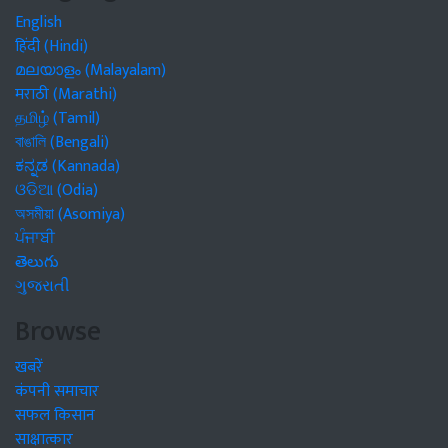
English
हिंदी (Hindi)
മലയാളം (Malayalam)
मराठी (Marathi)
தமிழ் (Tamil)
বাঙালি (Bengali)
ಕನ್ನಡ (Kannada)
ଓଡିଆ (Odia)
অসমীয়া (Asomiya)
ਪੰਜਾਬੀ
తెలుగు
ગુજરાતી
Browse
खबरें
कंपनी समाचार
सफल किसान
साक्षात्कार