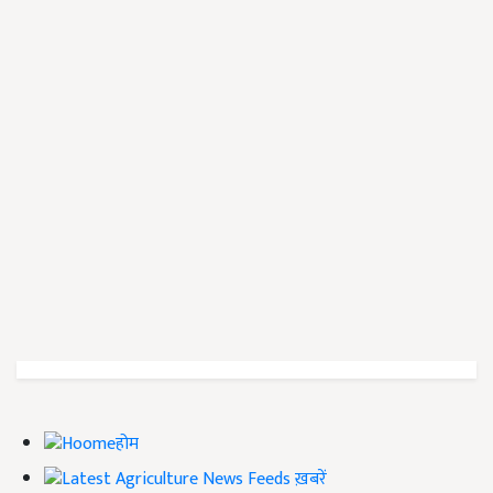
होम
ख़बरें