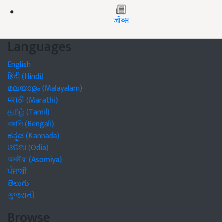
जॉब्स
Languages
English
हिंदी (Hindi)
മലയാളം (Malayalam)
मराठी (Marathi)
தமிழ் (Tamil)
বাঙালি (Bengali)
ಕನ್ನಡ (Kannada)
ଓଡିଆ (Odia)
অসমীয়া (Asomiya)
ਪੰਜਾਬੀ
తెలుగు
ગુજરાતી
Browse