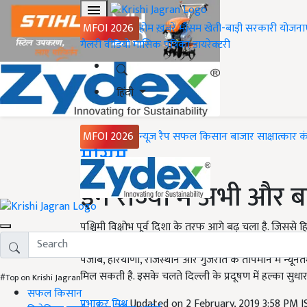
MFOI 2026
होम
ख़बरें
मौसम
खेती-बाड़ी
सरकारी योजना
गैलरी
वीडियो
मासिक पत्रिका
डायरेक्टरी
हिंदी
MFOI 2026
न्यूज़ रैप
सफल किसान
बाजार
साक्षात्कार
क
Home
मौसम
इन राज्यों में अभी और ब
पश्चिमी विक्षोभ पूर्व दिशा के तरफ आगे बढ़ चला है. जिस
में बारिश होने की सम्भावना जताई जा रही है. उत्तरी मैदानी भ
पंजाब, हरियाणा, राजस्थान और गुजरात के तापमान में न्यूनतम
मिल सकती है. इसके चलते दिल्ली के प्रदूषण में हल्का सुधा
#Top on Krishi Jagran
सफल किसान
प्रभाकर मिश्र
Updated on 2 February, 2019 3:58 PM 