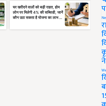
प
Ne
र
व
क
क
न
We
द
ब
1
क