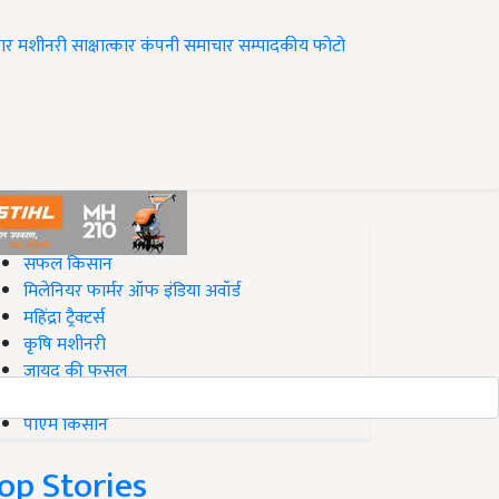
ार
मशीनरी
साक्षात्कार
कंपनी समाचार
सम्पादकीय
फोटो
op on Krishi Jagran
सफल किसान
मिलेनियर फार्मर ऑफ इंडिया अवॉर्ड
महिंद्रा ट्रैक्टर्स
कृषि मशीनरी
जायद की फसल
बिज़नेस आइडियाज
पीएम किसान
op Stories