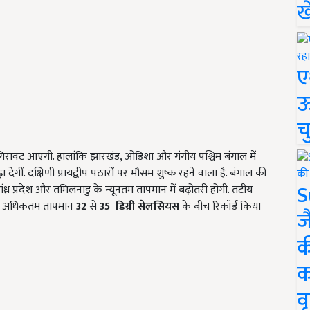
ख
ए
ऊ
च
की गिरावट आएगी. हालांकि झारखंड, ओडिशा और गंगीय पश्चिम बंगाल में
गीं. दक्षिणी प्रायद्वीप पठारों पर मौसम शुष्क रहने वाला है. बंगाल की
S
ंध्र प्रदेश और तमिलनाडु के न्यूनतम तापमान में बढ़ोतरी होगी. तटीय
हाँ अधिकतम तापमान
32
से
35
डिग्री सेलसियस
के बीच रिकॉर्ड किया
ज
क
क
वृ