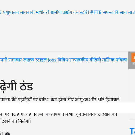
एं
पशुपालन
बागवानी
मशीनरी
ग्रामीण उद्योग
वेब स्टोरी
#FTB
सफल किसान
बाज
ंपनी समाचार
लाइफ स्टाइल
Jobs
विविध
सम्पादकीय
वीडियो
मासिक पत्रिका
#T
ढ़ेगी ठंड
से हिमालय की पहाड़ियों पर बारिश कम होगी और जम्मू-कश्मीर और हिमाचल
ागों में मौसम शुष्क बना रहेगा। उत्तर दिशा से आने वाली मौसमी हवाएं
 गिरावट होगी. वहीं दिल्ली के तापमान में भी न्यूनतम गिरावट देखने को
र देखने को मिलेगा।
T
IST