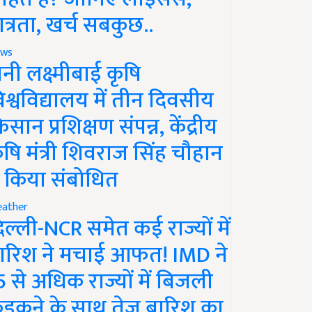
ात्रता, खर्च सबकुछ..
ws
ानी लक्ष्मीबाई कृषि
िश्वविद्यालय में तीन दिवसीय
िसान प्रशिक्षण संपन्न, केंद्रीय
ृषि मंत्री शिवराज सिंह चौहान
े किया संबोधित
ather
िल्ली-NCR समेत कई राज्यों में
ारिश ने मचाई आफत! IMD ने
5 से अधिक राज्यों में बिजली
ड़कने के साथ तेज बारिश का