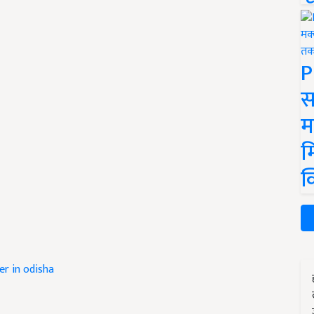
P
स
म
म
क
r in odisha