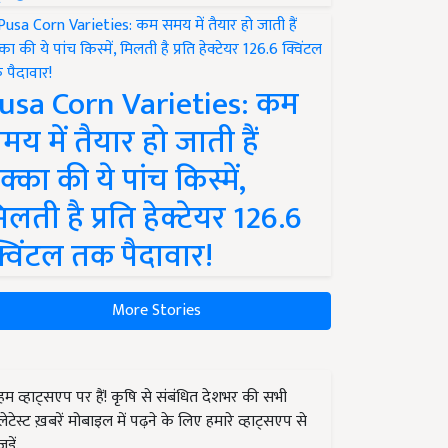
usa Corn Varieties: कम
मय में तैयार हो जाती हैं
क्का की ये पांच किस्में,
िलती है प्रति हेक्टेयर 126.6
्विंटल तक पैदावार!
More Stories
हम व्हाट्सएप पर हैं! कृषि से संबंधित देशभर की सभी
लेटेस्ट ख़बरें मोबाइल में पढ़ने के लिए हमारे व्हाट्सएप से
जुड़ें.