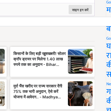
Go
म
5
ब
Go
घ
र
क
स
Ne
ग
क
च