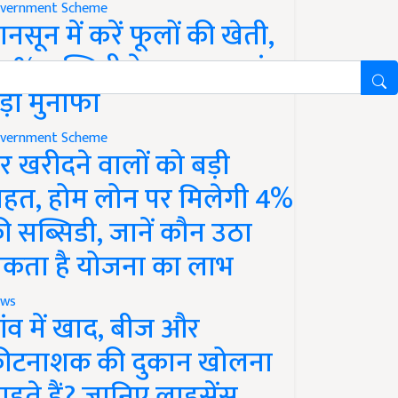
vernment Scheme
ानसून में करें फूलों की खेती,
0% सब्सिडी के साथ कमाएं
ड़ा मुनाफा
vernment Scheme
र खरीदने वालों को बड़ी
ाहत, होम लोन पर मिलेगी 4%
ी सब्सिडी, जानें कौन उठा
कता है योजना का लाभ
ws
ांव में खाद, बीज और
ीटनाशक की दुकान खोलना
ाहते हैं? जानिए लाइसेंस,