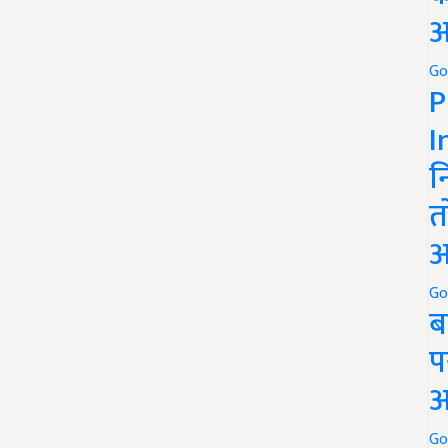
अ
Go
P
I
न
त
अ
Go
ब
प
अ
Go