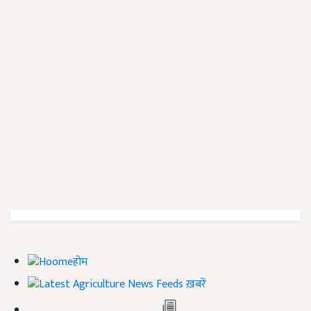
होम
ख़बरें