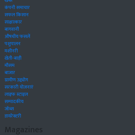
खबरें
कंपनी समाचार
सफल किसान
साक्षात्कार
बागवानी
औषधीय फसलें
पशुपालन
मशीनरी
खेती-बाड़ी
मौसम
बाजार
ग्रामीण उद्द्योग
सरकारी योजनाएं
लाइफ स्टाइल
सम्पादकीय
जॉब्स
डायरेक्टरी
Magazines