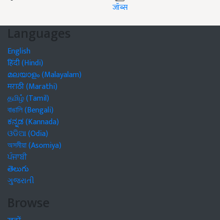
जॉब्स
Languages
English
हिंदी (Hindi)
മലയാളം (Malayalam)
मराठी (Marathi)
தமிழ் (Tamil)
বাঙালি (Bengali)
ಕನ್ನಡ (Kannada)
ଓଡିଆ (Odia)
অসমীয়া (Asomiya)
ਪੰਜਾਬੀ
తెలుగు
ગુજરાતી
Browse