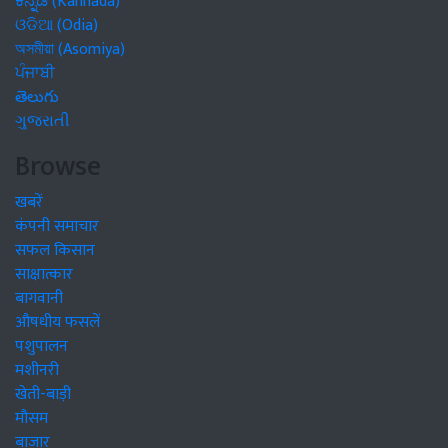
ಕನ್ನಡ (Kannada)
ଓଡିଆ (Odia)
অসমীয়া (Asomiya)
ਪੰਜਾਬੀ
తెలుగు
ગુજરાતી
Browse
खबरें
कंपनी समाचार
सफल किसान
साक्षात्कार
बागवानी
औषधीय फसलें
पशुपालन
मशीनरी
खेती-बाड़ी
मौसम
बाजार