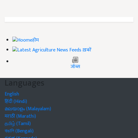
होम
ख़बरें
जॉब्स
Languages
English
हिंदी (Hindi)
മലയാളം (Malayalam)
मराठी (Marathi)
தமிழ் (Tamil)
বাঙালি (Bengali)