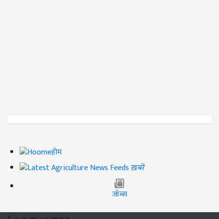
होम
ख़बरें
जॉब्स