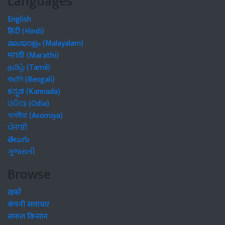
Languages
English
हिंदी (Hindi)
മലയാളം (Malayalam)
मराठी (Marathi)
தமிழ் (Tamil)
বাঙালি (Bengali)
ಕನ್ನಡ (Kannada)
ଓଡିଆ (Odia)
অসমীয়া (Asomiya)
ਪੰਜਾਬੀ
తెలుగు
ગુજરાતી
Browse
खबरें
कंपनी समाचार
सफल किसान