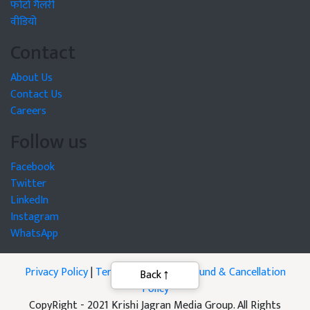
फोटो गैलरी
वीडियो
Contact
About Us
Contact Us
Careers
Follow us
Facebook
Twitter
LinkedIn
Instagram
WhatsApp
Privacy Policy
|
Terms of Service
|
Refund & Cancellation
Back
Policy
CopyRight - 2021 Krishi Jagran Media Group. All Rights