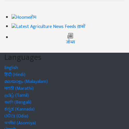
होम
ख़बरें
जॉब्स
Languages
English
हिंदी (Hindi)
മലയാളം (Malayalam)
मराठी (Marathi)
தமிழ் (Tamil)
বাঙালি (Bengali)
ಕನ್ನಡ (Kannada)
ଓଡିଆ (Odia)
অসমীয়া (Asomiya)