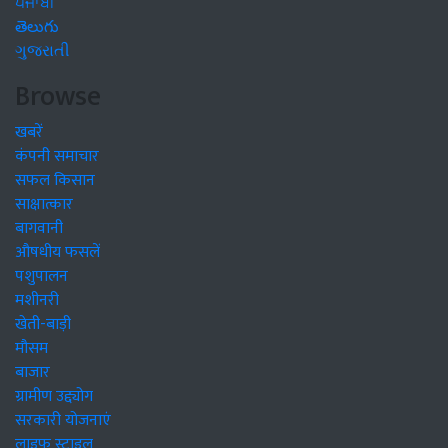
ਪੰਜਾਬੀ
తెలుగు
ગુજરાતી
Browse
खबरें
कंपनी समाचार
सफल किसान
साक्षात्कार
बागवानी
औषधीय फसलें
पशुपालन
मशीनरी
खेती-बाड़ी
मौसम
बाजार
ग्रामीण उद्द्योग
सरकारी योजनाएं
लाइफ स्टाइल