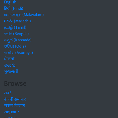
English
हिंदी (Hindi)
മലയാളം (Malayalam)
मराठी (Marathi)
தமிழ் (Tamil)
বাঙালি (Bengali)
ಕನ್ನಡ (Kannada)
ଓଡିଆ (Odia)
অসমীয়া (Asomiya)
ਪੰਜਾਬੀ
తెలుగు
ગુજરાતી
Browse
खबरें
कंपनी समाचार
सफल किसान
साक्षात्कार