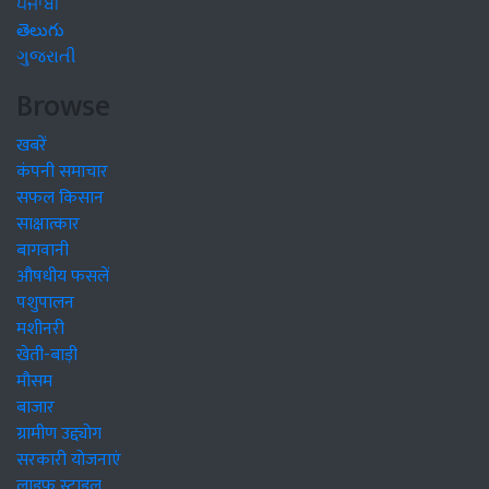
ਪੰਜਾਬੀ
తెలుగు
ગુજરાતી
Browse
खबरें
कंपनी समाचार
सफल किसान
साक्षात्कार
बागवानी
औषधीय फसलें
पशुपालन
मशीनरी
खेती-बाड़ी
मौसम
बाजार
ग्रामीण उद्द्योग
सरकारी योजनाएं
लाइफ स्टाइल