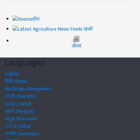
होम
ख़बरें
जॉब्स
Languages
English
हिंदी (Hindi)
മലയാളം (Malayalam)
मराठी (Marathi)
தமிழ் (Tamil)
বাঙালি (Bengali)
ಕನ್ನಡ (Kannada)
ଓଡିଆ (Odia)
অসমীয়া (Asomiya)