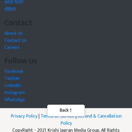
फोटो गैलरी
वीडियो
Contact
About Us
Contact Us
Careers
Follow us
Facebook
Twitter
LinkedIn
Instagram
WhatsApp
Privacy Policy
|
Terms of Service
|
Refund & Cancellation
Policy
CopyRight - 2021 Krishi Jagran Media Group. All Rights