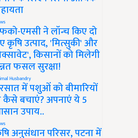
हायता
ws
फको-एमसी ने लॉन्च किए दो
ए कृषि उत्पाद, 'मित्सुकी' और
नेक्सावेट', किसानों को मिलेगी
न्नत फसल सुरक्षा!
imal Husbandry
रसात में पशुओं को बीमारियों
े कैसे बचाएं? अपनाएं ये 5
सान उपाय..
ws
ृषि अनुसंधान परिसर, पटना में