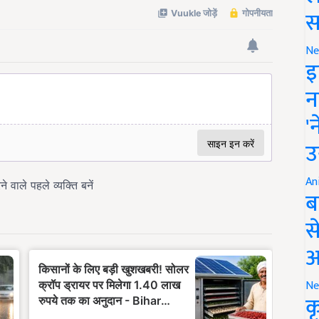
स
Ne
इ
न
'
उ
An
ब
स
आ
Ne
क