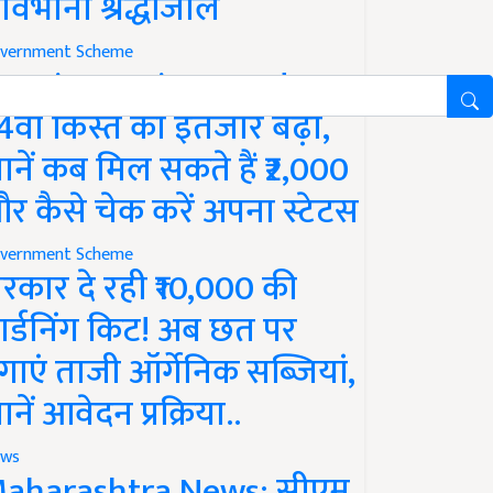
ावभीनी श्रद्धांजलि
vernment Scheme
M Kisan Yojana Update:
4वीं किस्त का इंतजार बढ़ा,
ानें कब मिल सकते हैं ₹2,000
र कैसे चेक करें अपना स्टेटस
vernment Scheme
रकार दे रही ₹10,000 की
ार्डनिंग किट! अब छत पर
गाएं ताजी ऑर्गेनिक सब्जियां,
ानें आवेदन प्रक्रिया..
ws
aharashtra News: सीएम