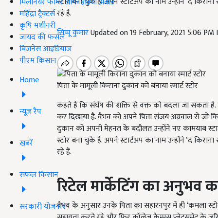
स्टोर बना चुके हैं. अपने स्टार्टअप का नाम उन्होंने ‘द कि
मिलेनियर फार्मर ऑफ इंडिया अवॉर्ड
रहे हैं.
महिंद्रा ट्रैक्टर्स
कृषि मशीनरी
सिप्पू कुमार
Updated on 19 February, 2021 5:06 PM
जायद की फसल
बिज़नेस आइडियाज
पीएम किसान
Home
पिता के मामूली किराना दुकान को बनाया स्मार्ट स्टोर
कहते हैं कि संर्घष की शक्ति से वक्त को बदला जा सकता है. 
न्यूज़ रैप
कर दिखाया है. वैभव को अपने पिता संजय अग्रवाल से जो कि
दुकान को अपनी मेहनत के बदौलत उन्होंने नए कामयाब स्टार्
स्टोर बना चुके हैं. अपने स्टार्टअप का नाम उन्होंने ‘द कि
खबरें
रहे हैं.
सफल किसान
रिटेल मार्केटिंग का अनुभव
वैभव के अनुसार उनके पिता का सहारनपुर में ही ‘कमला स्टो
सरकारी योजनाएं
सहायता करते रहे और फिर कॉलेज कैम्पस प्लेटसमेंट के जरिए म