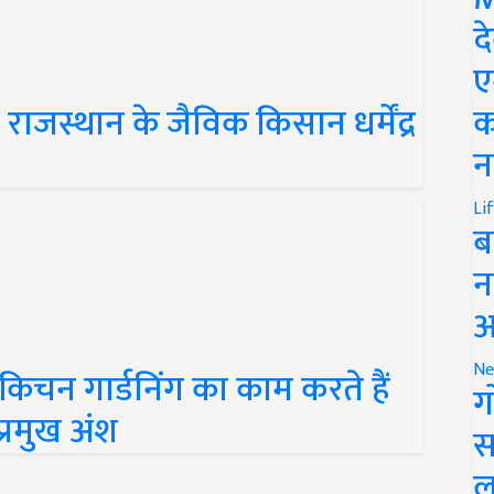
द
ए
 राजस्थान के जैविक किसान धर्मेंद्र
क
न
Li
ब
न
आ
िचन गार्डनिंग का काम करते हैं
Ne
ग
प्रमुख अंश
स
ल