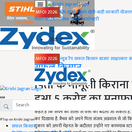
MFOI 2026
होम
ख़बरें
मौसम
खेती-बाड़ी
सरकारी योजना
गैलरी
वीडियो
मासिक पत्रिका
डायरेक्टरी
हिंदी
MFOI 2026
न्यूज़ रैप
सफल किसान
बाजार
साक्षात्कार
क
Home
सफल किसान
पिता के मामूली किराना द
हुआ 5 करोड़ का मुनाफ
कहते हैं कि संर्घष की शक्ति से वक्त को बदला जा सकता है. 
कर दिखाया है. वैभव को अपने पिता संजय अग्रवाल से जो कि
#Top on Krishi Jagran
दुकान को अपनी मेहनत के बदौलत उन्होंने नए कामयाब स्टार्
सफल किसान