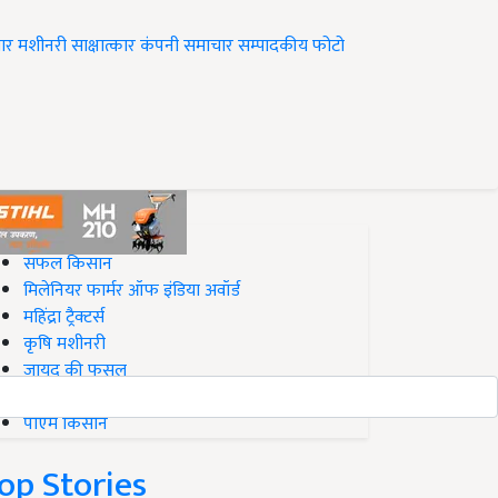
ार
मशीनरी
साक्षात्कार
कंपनी समाचार
सम्पादकीय
फोटो
op on Krishi Jagran
सफल किसान
मिलेनियर फार्मर ऑफ इंडिया अवॉर्ड
महिंद्रा ट्रैक्टर्स
कृषि मशीनरी
जायद की फसल
बिज़नेस आइडियाज
पीएम किसान
op Stories