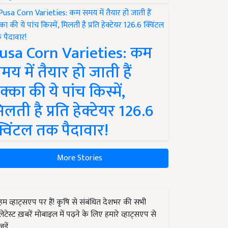
usa Corn Varieties: कम
मय में तैयार हो जाती हैं
क्का की ये पांच किस्में,
िलती है प्रति हेक्टेयर 126.6
्विंटल तक पैदावार!
More Stories
हम व्हाट्सएप पर हैं! कृषि से संबंधित देशभर की सभी
लेटेस्ट ख़बरें मोबाइल में पढ़ने के लिए हमारे व्हाट्सएप से
जुड़ें.