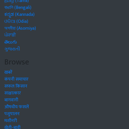
தமிழ் (Tamil)
বাঙালি (Bengali)
ಕನ್ನಡ (Kannada)
ଓଡିଆ (Odia)
অসমীয়া (Asomiya)
ਪੰਜਾਬੀ
తెలుగు
ગુજરાતી
Browse
खबरें
कंपनी समाचार
सफल किसान
साक्षात्कार
बागवानी
औषधीय फसलें
पशुपालन
मशीनरी
खेती-बाड़ी