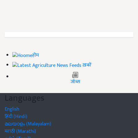
होम
ख़बरें
जॉब्स
Languages
English
हिंदी (Hindi)
മലയാളം (Malayalam)
मराठी (Marathi)