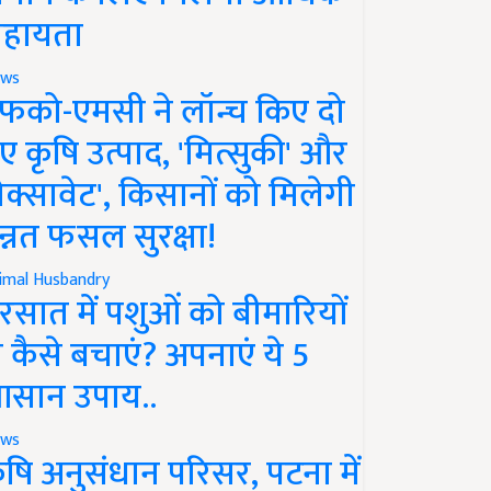
हायता
ws
फको-एमसी ने लॉन्च किए दो
ए कृषि उत्पाद, 'मित्सुकी' और
नेक्सावेट', किसानों को मिलेगी
न्नत फसल सुरक्षा!
imal Husbandry
रसात में पशुओं को बीमारियों
े कैसे बचाएं? अपनाएं ये 5
सान उपाय..
ws
ृषि अनुसंधान परिसर, पटना में