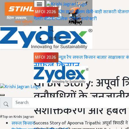
MFOI 2026
होम
ख़बरें
मौसम
खेती-बाड़ी
सरकारी योजना
गैलरी
वीडियो
मासिक पत्रिका
डायरेक्टरी
हिंदी
MFOI 2026
न्यूज़ रैप
सफल किसान
बाजार
साक्षात्कार
क
Home
सफल किसान
GFBN Story: अपूर्वा त्रि
वनौषधियों के जनजातीय 
सशक्तिकरण और हर्बल 
#Top on Krishi Jagran
Success Story of Apoorva Tripathi: अपूर्वा त्रिपाठी ने 
सफल किसान