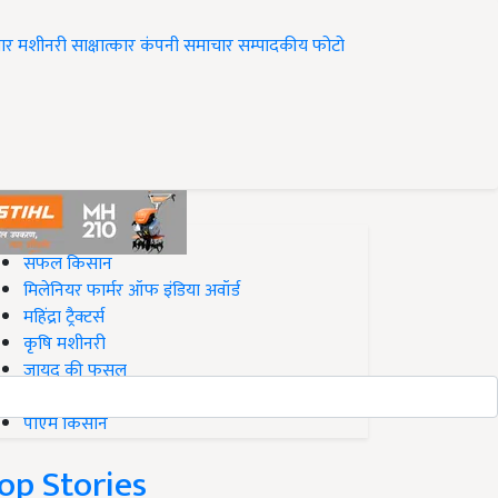
ार
मशीनरी
साक्षात्कार
कंपनी समाचार
सम्पादकीय
फोटो
op on Krishi Jagran
सफल किसान
मिलेनियर फार्मर ऑफ इंडिया अवॉर्ड
महिंद्रा ट्रैक्टर्स
कृषि मशीनरी
जायद की फसल
बिज़नेस आइडियाज
पीएम किसान
op Stories