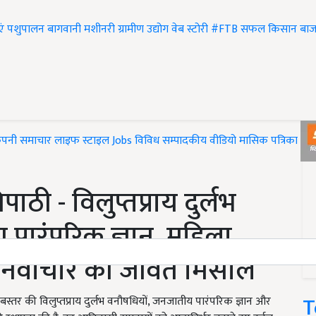
एं
पशुपालन
बागवानी
मशीनरी
ग्रामीण उद्योग
वेब स्टोरी
#FTB
सफल किसान
बाज
ंपनी समाचार
लाइफ स्टाइल
Jobs
विविध
सम्पादकीय
वीडियो
मासिक पत्रिका
#T
पाठी - विलुप्तप्राय दुर्लभ
पारंपरिक ज्ञान, महिला
नवाचार की जीवंत मिसाल
T
बस्तर की विलुप्तप्राय दुर्लभ वनौषधियों, जनजातीय पारंपरिक ज्ञान और