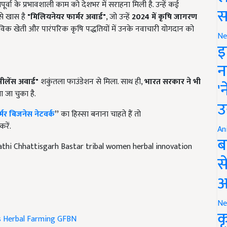
वा के प्रभावशाली काम को देशभर में सराहना मिली है. उन्हें कई
स
बसे खास है
"
मिलियनेयर फार्मर अवार्ड"
, जो उन्हें
2024
में कृषि जागरण
 जो जैविक खेती और पारंपरिक कृषि पद्धतियों में उनके नवाचारी योगदान को
Ne
इ
न
्सीलेंस अवार्ड"
शकुंतला फाउंडेशन से मिला. साथ ही,
भारत सरकार ने भी
'
 जा चुका है.
उ
्मर बिजनेस नेटवर्क
”
का हिस्सा बनाना चाहते हैं तो
रें.
An
ब
athi Chhattisgarh Bastar tribal women herbal innovation
स
आ
Ne
क
s
Herbal Farming
GFBN