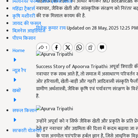
महिलाओं की शक्ति को आधार बनाकर MD Botanicals की स्थ
मिलेनियर फार्मर ऑफ इंडिया अवॉर्ड
नवाचार, जैविक खेती और सांस्कृतिक संरक्षण को निरंतर बढ़ा
महिंद्रा ट्रैक्टर्स
की एक मिसाल कायम की है.
कृषि मशीनरी
जायद की फसल
विवेक कुमार राय
Updated on 28 May, 2025 12:25 P
बिज़नेस आइडियाज
पीएम किसान
Home
Success Story of Apoorva Tripathi: अपूर्वा त्रिपाठी क
न्यूज़ रैप
नवाचार एक साथ आते हैं, तो समाज में असाधारण परिवर्तन संभ
ओर हरियाली, खेती-बाड़ी और गहरी आदिवासी संस्कृति फैली हुई
ग्रामीण अर्थशास्त्री, जैविक कृषि एवं पर्यावरण संरक्षण के
खबरें
हैं.
सफल किसान
उन्होंने अपूर्वा को न सिर्फ जैविक खेती और प्रकृति के प्रत
देते हुए नवाचार और उद्यमिता की दिशा में कदम बढ़ाया जा 
सरकारी योजनाएं
के पास अनमोल पारंपरिक हर्बल ज्ञान है, जिसे आधुनिक विज्ञ