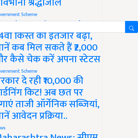
ावभीनी श्रद्धांजलि
vernment Scheme
M Kisan Yojana Update:
4वीं किस्त का इंतजार बढ़ा,
ानें कब मिल सकते हैं ₹2,000
र कैसे चेक करें अपना स्टेटस
vernment Scheme
रकार दे रही ₹10,000 की
ार्डनिंग किट! अब छत पर
गाएं ताजी ऑर्गेनिक सब्जियां,
ानें आवेदन प्रक्रिया..
ws
aharashtra News: सीएम