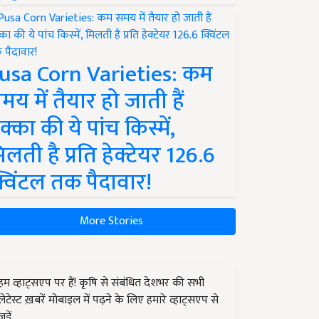
usa Corn Varieties: कम
मय में तैयार हो जाती हैं
क्का की ये पांच किस्में,
िलती है प्रति हेक्टेयर 126.6
्विंटल तक पैदावार!
More Stories
हम व्हाट्सएप पर हैं! कृषि से संबंधित देशभर की सभी
लेटेस्ट ख़बरें मोबाइल में पढ़ने के लिए हमारे व्हाट्सएप से
जुड़ें.