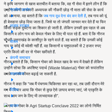
ने कृषि जागरण से खास बातचीत में बताया कि, वह गौ सेवा में इतने लीन हैं कि
ग्रामीण उद्द्योग
उन्होंने अपनी सरकारी अध्यापक की नौकरी छोड़ गौ माता की सेवा के कार्य
को अपनाया. वह बताते हैं कि
जब गाय दूध देना बंद कर देती है
, तब गाय को यूं
ही बेसहारा छोड़ दिया जाता है. जिसे या तो जंगली जानवर मार देते हैं या फिर
लाइफ स्टाइल
किसी सड़क दुर्घटना का शिकार हो जाती है. लेकिन उनकी इस पहल से अब
किसान व लोग गाय को केवल गोबर के लिए भी पाल रहे हैं. बता दें कि नीरज
चौधरी उत्तराखंड के काशीपुर के रहने वाले हैं. वह बताते हैं कि उनकी कोई
मौसम
गाय या कोई भी मवेशी नहीं हैं. वह किसानों व पशुपालकों से 2 हजार रुपए
प्रति किलो की दर से गोबर खरीदते हैं.
कंपनी समाचार
नीरज बताते हैं कि, किसान गोबर को केवल खाद के रूप में देखते हैं लेकिन
उन्होंने सोचा कि अपशिष्ट पदार्थ (Waste Material) गोबर को रूपांतरित
साक्षात्कार
करके उनकी कीमत बढ़ाई जा सकती है.
नीरज ने कहा कि “जब मैं पंचगव्य चिकित्सा कर रहा था, तब उसी दौरान मेरे
विविध
मन में विचार आया कि गोबर से कुछ ऐसे उत्पाद बनाए जाएं, जो प्रकृति के
साथ आम जन के लिए भी लाभदायक हो”.
बाजार