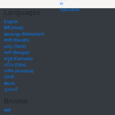
Languages
English
हिंदी (Hindi)
മലയാളം (Malayalam)
मराठी (Marathi)
தமிழ் (Tamil)
বাঙালি (Bengali)
ಕನ್ನಡ (Kannada)
ଓଡିଆ (Odia)
অসমীয়া (Asomiya)
ਪੰਜਾਬੀ
తెలుగు
ગુજરાતી
Browse
खबरें