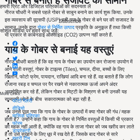
गोबर से बनाते हैं सजावट का सामान
हमारी प्रिंट और डिजिटल पत्रिकाओं की सदस्यता लें
नीरज चौधरी ने सबसे पहले गोबर से साबुन बनाने का कार्य शुरू किया. उनके
इस व्यवसाय की यूएसपी (USP) बनी गाय के गोबर से बने घर की सजावट के
Subscribe
सामान. उनके द्वारा
गोबर से निर्मित उत्पाद
प्रकृति के अनुकूल हैं तथा किसी
सोशल मीडिया पर हमारे साथ जुड़ें:
भी प्रकार से कार्बनडाई ऑक्साइड (CO2
)
उत्पन्न नहीं करते हैं.
गाय के गोबर से बनाई यह वस्तुएं
नीरज चौधरी बताते हैं कि वह गाय के गोबर का उपयोग कर रोजाना उपयोग में
आने वाली वस्तुएं, गोबर के टाइल्स (Tiles), चप्पल, दीया, बच्चों के लिए
खिलौने, फोटो फ्रेम, पायदान, राखियां आदि बना रहे हैं. वह बताते हैं कि लोग
रोजाना रबड़ व चप्पल पर पैर रखने से नकारात्मक ऊर्जा अपने अंदर
अवशोषित कर रहे हैं, लेकिन गोबर व मिट्टी के मिश्रण से बनी उनकी यह
More Links
सामाग्री लोगों के बीच सकारात्मका को बढ़ा रही है.
फोटो गैलरी
वीडियो
जब उनसे पूछा गया कि गाय के गोबर के उत्पादों में क्या गोबर की गंध / महक
मासिक पत्रिका
होती है? उन्होंने कहा कि गाय के गोबर से निर्मित वस्तुओं में किसी भी प्रकार
फोरम
की महक नहीं आती है, क्योंकि वह गाय के ताजा गोबर को जब खरीद कर लाते
डायरेक्टरी
हैं तो उसे सुखाने के लिए धूप में रख देते हैं. जिसके बाद गोबर से सारे
हमारी टीम