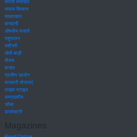
कंपनी समाचार
सफल किसान
साक्षात्कार
बागवानी
औषधीय फसलें
पशुपालन
मशीनरी
खेती-बाड़ी
मौसम
बाजार
ग्रामीण उद्द्योग
सरकारी योजनाएं
लाइफ स्टाइल
सम्पादकीय
जॉब्स
डायरेक्टरी
Magazines
Read Online