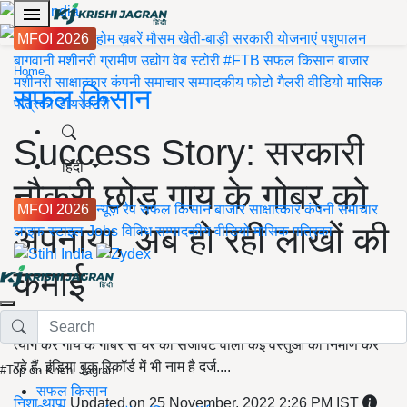
MFOI 2026
होम
ख़बरें
मौसम
खेती-बाड़ी
सरकारी योजनाएं
पशुपालन
बागवानी
मशीनरी
ग्रामीण उद्योग
वेब स्टोरी
#FTB
सफल किसान
बाजार
Home
मशीनरी
साक्षात्कार
कंपनी समाचार
सम्पादकीय
फोटो गैलरी
वीडियो
मासिक
सफल किसान
पत्रिका
डायरेक्टरी
Success Story: सरकारी
हिंदी
नौकरी छोड़ गाय के गोबर को
MFOI 2026
न्यूज़ रैप
सफल किसान
बाजार
साक्षात्कार
कंपनी समाचार
अपनाया, अब हो रही लाखों की
लाइफ स्टाइल
Jobs
विविध
सम्पादकीय
वीडियो
मासिक पत्रिका
कमाई
नीरज चौधरी हर किसी के लिए प्रेरणा बन रहे हैं, जो सरकारी नौकरी को
त्याग कर गाय के गोबर से घर की सजावट वाली कई वस्तुओं का निर्माण कर
रहे हैं. इंडिया बुक रिकॉर्ड में भी नाम है दर्ज....
#Top on Krishi Jagran
सफल किसान
निशा थापा
Updated on 25 November, 2022 2:26 PM IST