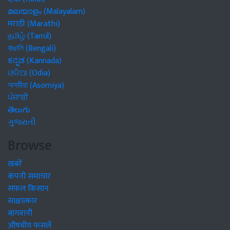
മലയാളം (Malayalam)
मराठी (Marathi)
தமிழ் (Tamil)
বাঙালি (Bengali)
ಕನ್ನಡ (Kannada)
ଓଡିଆ (Odia)
অসমীয়া (Asomiya)
ਪੰਜਾਬੀ
తెలుగు
ગુજરાતી
Browse
खबरें
कंपनी समाचार
सफल किसान
साक्षात्कार
बागवानी
औषधीय फसलें