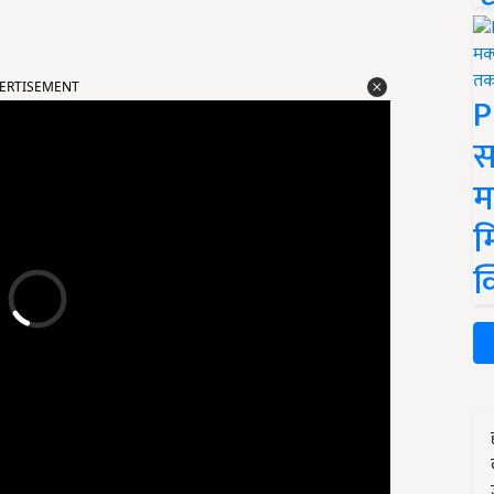
ERTISEMENT
P
स
म
म
क