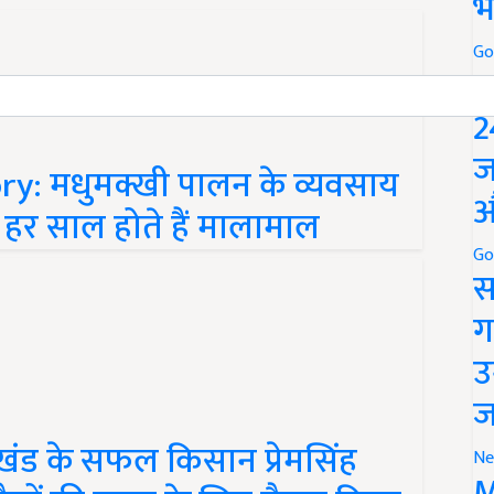
भ
Go
P
2
y: मधुमक्खी पालन के व्यवसाय
ज
 हर साल होते हैं मालामाल
औ
Go
स
ग
उ
ज
खंड के सफल किसान प्रेमसिंह
Ne
 पैसों की बचत के लिए तैयार किया
M