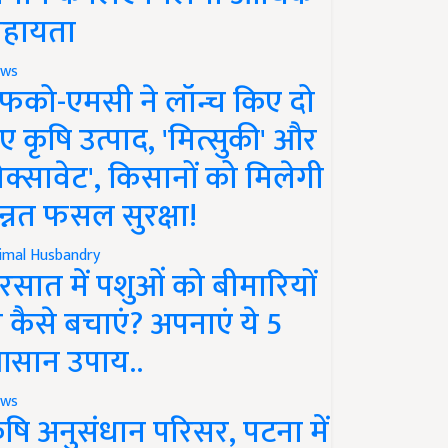
हायता
ws
फको-एमसी ने लॉन्च किए दो
ए कृषि उत्पाद, 'मित्सुकी' और
नेक्सावेट', किसानों को मिलेगी
न्नत फसल सुरक्षा!
imal Husbandry
रसात में पशुओं को बीमारियों
े कैसे बचाएं? अपनाएं ये 5
सान उपाय..
ws
ृषि अनुसंधान परिसर, पटना में