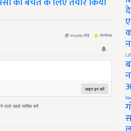
द
ए
क
न
Li
ब
न
आ
Ne
ग
स
ल