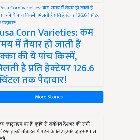
usa Corn Varieties: कम
मय में तैयार हो जाती हैं
क्का की ये पांच किस्में,
िलती है प्रति हेक्टेयर 126.6
्विंटल तक पैदावार!
More Stories
हम व्हाट्सएप पर हैं! कृषि से संबंधित देशभर की सभी
लेटेस्ट ख़बरें मोबाइल में पढ़ने के लिए हमारे व्हाट्सएप से
जुड़ें.