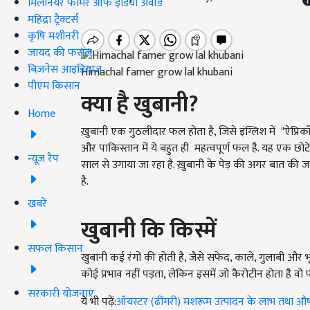
मिलेनियर फार्मर ऑफ इंडिया अवॉर्ड
महिंद्रा ट्रैक्टर्स
कृषि मशीनरी
जायद की फसल
बिज़नेस आइडियाज
Himachal famer grow lal khubani
पीएम किसान
क्या है खुबानी
?
Home
ख़ुबानी एक गुठलीदार फल होता है, जिसे इंग्लिश में "ऐप्रिक
और पाकिस्तान में ये बहुत ही महत्वपूर्ण फल है. यह एक छोटे
न्यूज़ रैप
साल से उगाया जा रहा है. ख़ुबानी के पेड़ की अगर बात की ज
है.
खबरें
खुबानी कि किस्में
सफल किसान
खुबानी कई रंगों की होती है, जैसे सफेद, काले, गुलाबी और भूर
कोई प्रभाव नहीं पड़ता, लेकिन इसमें जो कैरोटीन होता है वो 
सरकारी योजनाएं
ये भी पढ़ें:
ऑयस्टर (ढींगरी) मशरूम उत्पादन के लाभ तथा औष