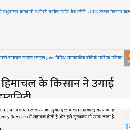
एं
पशुपालन
बागवानी
मशीनरी
ग्रामीण उद्योग
वेब स्टोरी
#FTB
सफल किसान
बाज
ंपनी समाचार
लाइफ स्टाइल
Jobs
विविध
सम्पादकीय
वीडियो
मासिक पत्रिका
#T
 हिमाचल के किसान ने उगाई
म्युनिटी
े अपने बगीचे में लाल रंग की खुबानी(रेड बोलेरो एप्रिकॉट) तैयार की है,
mmunity Booster) में सहायक होती है और इसे सुखाकर भी खाया जाता है.
T