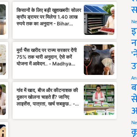
स
Ne
इ
न
'
उ
An
ब
स
आ
Ne
क