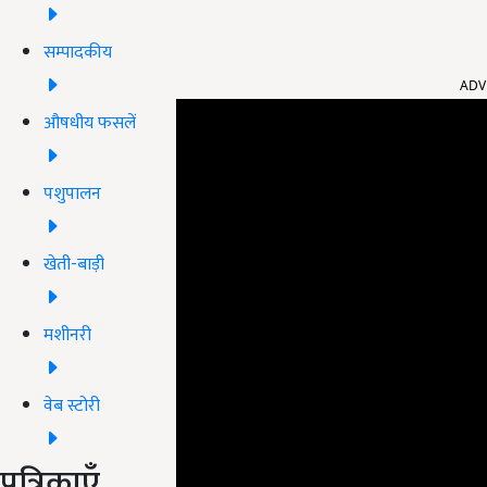
सम्पादकीय
ADV
औषधीय फसलें
पशुपालन
खेती-बाड़ी
मशीनरी
वेब स्टोरी
पत्रिकाएँ