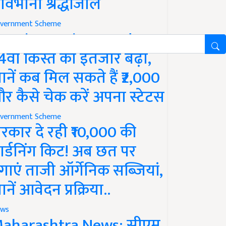
ावभीनी श्रद्धांजलि
vernment Scheme
M Kisan Yojana Update:
4वीं किस्त का इंतजार बढ़ा,
ानें कब मिल सकते हैं ₹2,000
र कैसे चेक करें अपना स्टेटस
vernment Scheme
रकार दे रही ₹10,000 की
ार्डनिंग किट! अब छत पर
गाएं ताजी ऑर्गेनिक सब्जियां,
ानें आवेदन प्रक्रिया..
ws
aharashtra News: सीएम