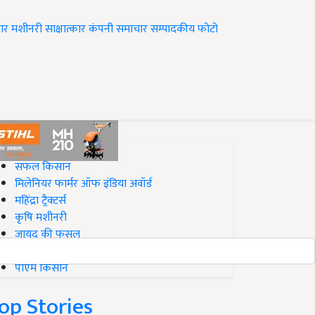
ार
मशीनरी
साक्षात्कार
कंपनी समाचार
सम्पादकीय
फोटो
op on Krishi Jagran
सफल किसान
मिलेनियर फार्मर ऑफ इंडिया अवॉर्ड
महिंद्रा ट्रैक्टर्स
कृषि मशीनरी
जायद की फसल
बिज़नेस आइडियाज
पीएम किसान
op Stories