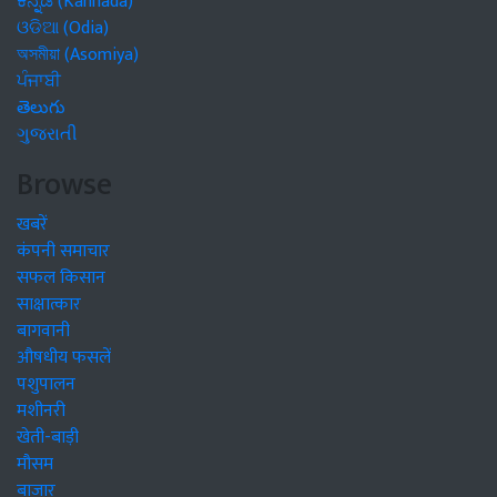
ಕನ್ನಡ (Kannada)
ଓଡିଆ (Odia)
অসমীয়া (Asomiya)
ਪੰਜਾਬੀ
తెలుగు
ગુજરાતી
Browse
खबरें
कंपनी समाचार
सफल किसान
साक्षात्कार
बागवानी
औषधीय फसलें
पशुपालन
मशीनरी
खेती-बाड़ी
मौसम
बाजार