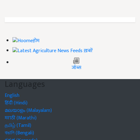
होम
ख़बरें
जॉब्स
Languages
English
हिंदी (Hindi)
മലയാളം (Malayalam)
मराठी (Marathi)
தமிழ் (Tamil)
বাঙালি (Bengali)