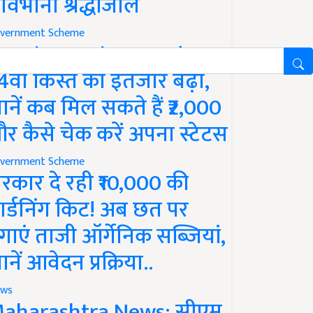
ावभीनी श्रद्धांजलि
vernment Scheme
M Kisan Yojana Update:
4वीं किस्त का इंतजार बढ़ा,
ानें कब मिल सकते हैं ₹2,000
र कैसे चेक करें अपना स्टेटस
vernment Scheme
रकार दे रही ₹10,000 की
ार्डनिंग किट! अब छत पर
गाएं ताजी ऑर्गेनिक सब्जियां,
ानें आवेदन प्रक्रिया..
ws
aharashtra News: सीएम