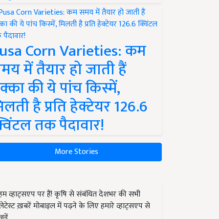
usa Corn Varieties: कम
मय में तैयार हो जाती हैं
क्का की ये पांच किस्में,
िलती है प्रति हेक्टेयर 126.6
्विंटल तक पैदावार!
More Stories
हम व्हाट्सएप पर हैं! कृषि से संबंधित देशभर की सभी
लेटेस्ट ख़बरें मोबाइल में पढ़ने के लिए हमारे व्हाट्सएप से
जुड़ें.