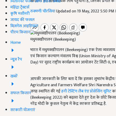
किसानों को अधिकाधिक लाभ पहुंचाना है, जिनकी प्रगति के लिए प्रध
मिलेनियर फार्मर ऑफ इंडिया अवॉर्ड
महिंद्रा ट्रैक्टर्स
रुक्मणी चौरसिया
Updated on 19 May, 2022 5:50 PM
कृषि मशीनरी
जायद की फसल
बिज़नेस आइडियाज
पीएम किसान
मधुमक्खीपालन (Beekeeping)
Home
भारत में मधुमक्खीपालन (Beekeeping) एक ऐसा व्यवसाय है ज
एवं किसान कल्याण मंत्रालय विश्व (Union Ministry of
न्यूज़ रैप
Day) पर वृहद राष्ट्रीय कार्यक्रम का आयोजन टेंट सिटी-II, एकत
खबरें
आपकी जानकारी के लिए बता दें कि इसका शुभारंभ केंद्रीय क
Agriculture and Farmers Welfare Shri Narendra Singh
जगह स्थापित की गई
हनी टेस्टिंग लैब एंड प्रोसेसिंग यूनिट
का 
सफल किसान
(Beekeeping 2022) को बढ़ावा देते हुए देश के छोटे किसानो
नरेंद्र मोदी के कुशल नेतृत्व में केंद्र सरकार प्रतिबद्ध है.
सरकारी योजनाएं