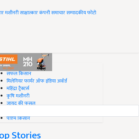
ार
मशीनरी
साक्षात्कार
कंपनी समाचार
सम्पादकीय
फोटो
op on Krishi Jagran
सफल किसान
मिलेनियर फार्मर ऑफ इंडिया अवॉर्ड
महिंद्रा ट्रैक्टर्स
कृषि मशीनरी
जायद की फसल
बिज़नेस आइडियाज
पीएम किसान
op Stories