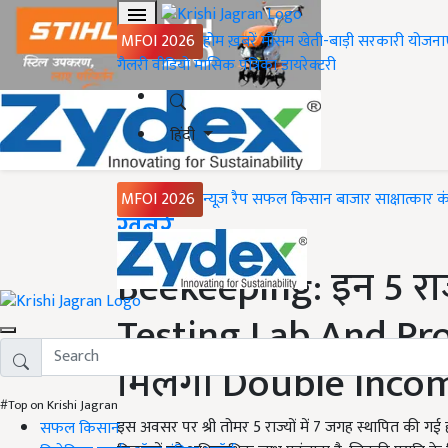
MFOI 2026
होम
ख़बरें
मौसम
खेती-बाड़ी
सरकारी योजना
गैलरी
वीडियो
मासिक पत्रिका
डायरेक्टरी
हिंदी
MFOI 2026
न्यूज़ रैप
सफल किसान
बाजार
साक्षात्कार
क
Home
ख़बरें
Beekeeping: इन 5 राज्
Testing Lab And Proc
मिलेगी Double Inco
#Top on Krishi Jagran
इस अवसर पर श्री तोमर 5 राज्यों में 7 जगह स्थापित की गई हनी
सफल किसान