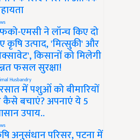
हायता
ws
फको-एमसी ने लॉन्च किए दो
ए कृषि उत्पाद, 'मित्सुकी' और
नेक्सावेट', किसानों को मिलेगी
न्नत फसल सुरक्षा!
imal Husbandry
रसात में पशुओं को बीमारियों
े कैसे बचाएं? अपनाएं ये 5
सान उपाय..
ws
ृषि अनुसंधान परिसर, पटना में