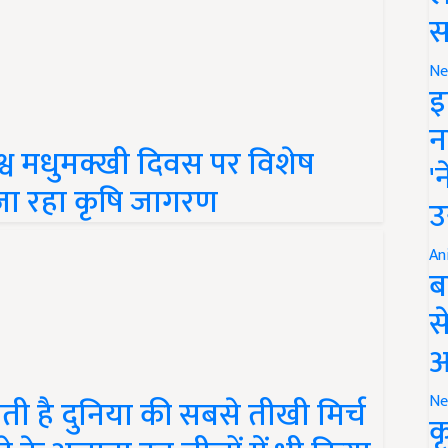
स
Ne
इ
न
व मधुमक्खी दिवस पर विशेष
'
ा रहा कृषि जागरण
उ
An
ब
स
आ
ती है दुनिया की सबसे तीखी मिर्च
Ne
 के अलावा इन चीजों में भी किया
क