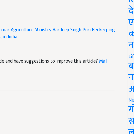
द
ए
Tomar
Agriculture Ministry
Hardeep Singh Puri
Beekeeping
क
 in India
न
ticle and have suggestions to improve this article?
Mail
Li
ब
न
आ
Ne
ग
स
ल