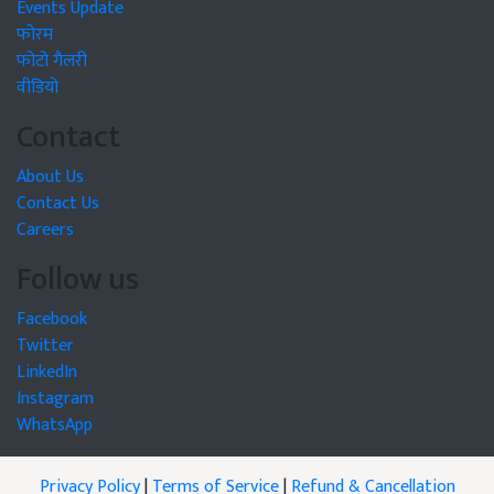
Events Update
फोरम
फोटो गैलरी
वीडियो
Contact
About Us
Contact Us
Careers
Follow us
Facebook
Twitter
LinkedIn
Instagram
WhatsApp
Privacy Policy
|
Terms of Service
|
Refund & Cancellation