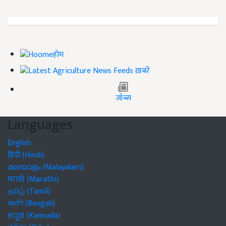
होम
ख़बरें
जॉब्स
Languages
English
हिंदी (Hindi)
മലയാളം (Malayalam)
मराठी (Marathi)
தமிழ் (Tamil)
বাঙালি (Bengali)
ಕನ್ನಡ (Kannada)