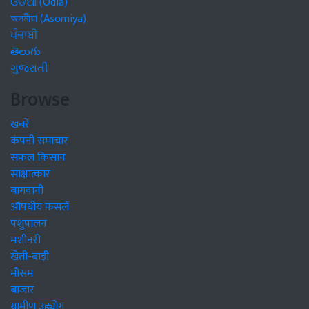
ଓଡିଆ (Odia)
অসমীয়া (Asomiya)
ਪੰਜਾਬੀ
తెలుగు
ગુજરાતી
Browse
खबरें
कंपनी समाचार
सफल किसान
साक्षात्कार
बागवानी
औषधीय फसलें
पशुपालन
मशीनरी
खेती-बाड़ी
मौसम
बाजार
ग्रामीण उद्द्योग