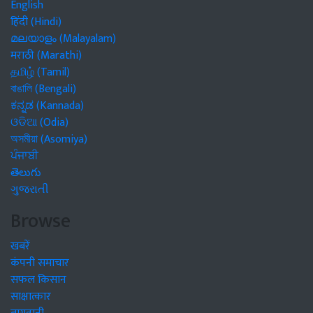
English
हिंदी (Hindi)
മലയാളം (Malayalam)
मराठी (Marathi)
தமிழ் (Tamil)
বাঙালি (Bengali)
ಕನ್ನಡ (Kannada)
ଓଡିଆ (Odia)
অসমীয়া (Asomiya)
ਪੰਜਾਬੀ
తెలుగు
ગુજરાતી
Browse
खबरें
कंपनी समाचार
सफल किसान
साक्षात्कार